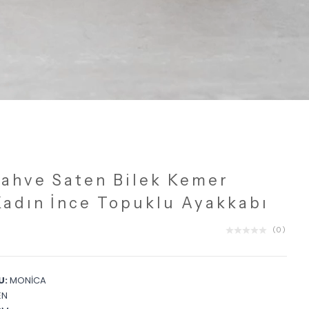
ahve Saten Bilek Kemer
Kadın İnce Topuklu Ayakkabı
(
0
)
U:
MONİCA
EN