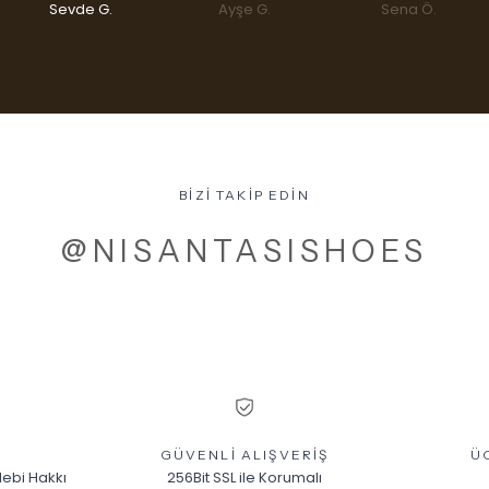
Sevde G.
Ayşe G.
Sena Ö.
BİZİ TAKİP EDİN
@NISANTASISHOES
GÜVENLİ ALIŞVERİŞ
Ü
lebi Hakkı
256Bit SSL ile Korumalı