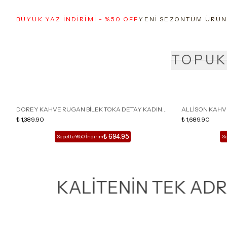
BÜYÜK YAZ İNDİRİMİ - %50 OFF
YENİ SEZON
TÜM ÜRÜN
TOPUK
DOREY KAHVE RUGAN BİLEK TOKA DETAY KADIN
ALLİSON KAHV
TOPUKLU AYAKKABI
₺ 1,389.90
KADIN TERLİK
₺ 1,689.90
₺ 694.95
Sepette %50 İndirim
Se
KALİTENİN TEK ADRESİ