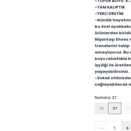
-TOPUK BOYU: 8
-TAM KALIPTIR
-YERLİ ÜRETİM
-Günlük hayatınız
bu özel ayakkabı, 
ürünlerden biridi
Nişantaşı Shoes
trendlerini takip
amaçlıyoruz. Bu 
boyu rahatlıkla ku
işçiliği ile üret
yaşayabilirsiniz.
-Sokak stilinizde
sağlayabilecek ol
Numara
:
37
36
37
38