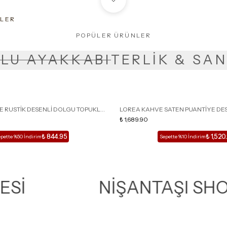
LER
POPÜLER ÜRÜNLER
LU AYAKKABI
TERLİK & SA
E RUSTİK DESENLİ DOLGU TOPUKLU
LOREA KAHVE SATEN PUANTİYE DES
DETAYLI KADIN TOPUKLU AYAKKABI
₺ 1,689.90
₺ 844.95
₺ 1,520
pette %50 İndirim
Sepette %10 İndirim
NİŞANTAŞI SHOES