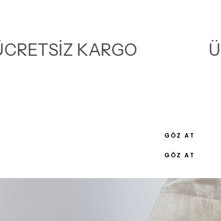
ÜCRETSİZ KARGO
GÖZ AT
GÖZ AT