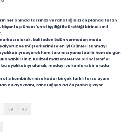
CM
ın her anında tarzınızı ve rahatlığınızı ön planda tutan
Nişantaşı Shoes'un el işçiliği ile ürettiği birinci sınıf
r.
 markası olarak, kaliteden ödün vermeden moda
 ediyoruz ve müşterilerimize en iyi ürünleri sunmayı
ayakkabıyı seçerek hem tarzınızı yansıtabilir hem de gün
llanabilirsiniz. Kaliteli malzemeler ve birinci sınıf el
ilen bu ayakkabıyı alarak, modayı ve konforu bir arada
n ofis kombinlerinize kadar birçok farklı tarza uyum
an bu ayakkabı, rahatlığıyla da ön plana çıkıyor.
39
40