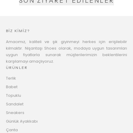
SON ZİYARET EDİLENLER
BİZ KİMİZ?
Amacımız, kaliteli ve şık giyinmeyi herkes için erişilebilir
kılmaktır. Nişantaşı Shoes olarak, modaya uygun tasarımları
uygun fiyatlarla sunarak müşterilerimizin beklentilerini
karşılamayı amaçlıyoruz.
ÜRÜNLER
Terlik
Babet
Topuklu
Sandalet
Sneakers
Günlük Ayakkabı
Çanta