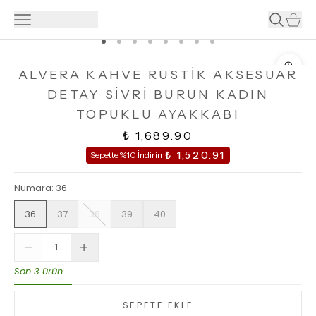
ALVERA KAHVE RUSTİK AKSESUAR
DETAY SİVRİ BURUN KADIN
TOPUKLU AYAKKABI
₺ 1,689.90
₺ 1,520.91
Sepette %10 İndirim
Numara
:
36
36
37
38
39
40
Son 3 ürün
SEPETE EKLE