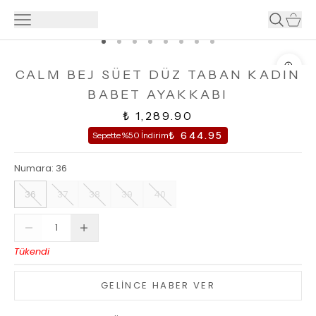
CALM BEJ SÜET DÜZ TABAN KADIN
BABET AYAKKABI
₺ 1,289.90
₺ 644.95
Sepette %50 İndirim
Numara
:
36
36
37
38
39
40
Tükendi
GELİNCE HABER VER