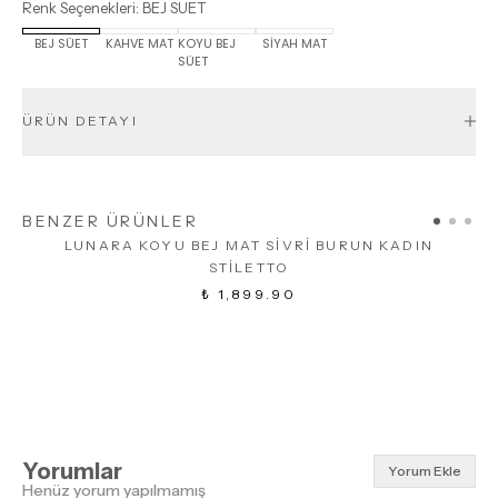
Renk Seçenekleri
:
BEJ SÜET
BEJ SÜET
KAHVE MAT
KOYU BEJ
SİYAH MAT
SÜET
ÜRÜN DETAYI
BENZER ÜRÜNLER
LUNARA KOYU BEJ MAT SİVRİ BURUN KADIN
STİLETTO
₺ 1,899.90
Yorumlar
Yorum Ekle
Henüz yorum yapılmamış