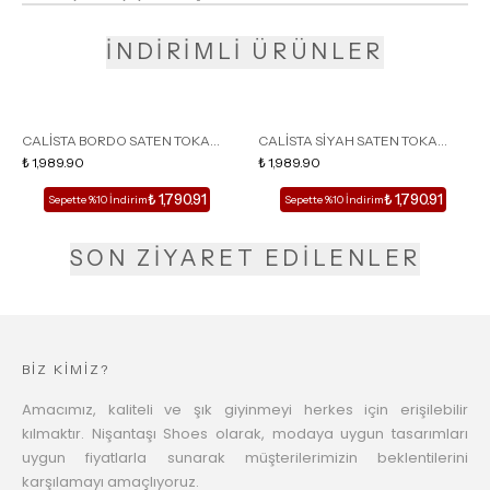
İNDİRİMLİ ÜRÜNLER
CALİSTA BORDO SATEN TOKA
CALİSTA SİYAH SATEN TOKA
DETAY SİVRİ BURUN KADIN
₺ 1,989.90
DETAY SİVRİ BURUN KADIN
₺ 1,989.90
TOPUKLU TERLİK
TOPUKLU TERLİK
₺ 1,790.91
₺ 1,790.91
Sepette %10 İndirim
Sepette %10 İndirim
SON ZİYARET EDİLENLER
BİZ KİMİZ?
Amacımız, kaliteli ve şık giyinmeyi herkes için erişilebilir
kılmaktır. Nişantaşı Shoes olarak, modaya uygun tasarımları
uygun fiyatlarla sunarak müşterilerimizin beklentilerini
karşılamayı amaçlıyoruz.