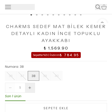
CHARMS SEDEF MAT BİLEK KEMER
DETAYLI KADIN İNCE TOPUKLU
AYAKKABI
₺ 1,569.90
₺ 784.95
Sepette %50 İndirim
Numara
:
38
36
37
38
39
40
Son 1 ürün
SEPETE EKLE