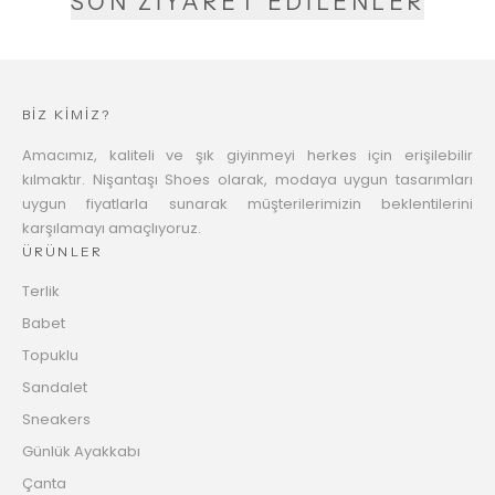
SON ZİYARET EDİLENLER
BİZ KİMİZ?
Amacımız, kaliteli ve şık giyinmeyi herkes için erişilebilir
kılmaktır. Nişantaşı Shoes olarak, modaya uygun tasarımları
uygun fiyatlarla sunarak müşterilerimizin beklentilerini
karşılamayı amaçlıyoruz.
ÜRÜNLER
Terlik
Babet
Topuklu
Sandalet
Sneakers
Günlük Ayakkabı
Çanta