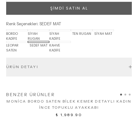
ŞİMDİ SATIN AL
Renk Seçenekleri
:
SEDEF MAT
BORDO
SİYAH
SİYAH
TEN RUGAN
SİYAH MAT
KADİFE
RUGAN
KADİFE
LEOPAR
SEDEF MAT
KAHVE
SATEN
KADİFE
ÜRÜN DETAYI
BENZER ÜRÜNLER
MONİCA BORDO SATEN BİLEK KEMER DETAYLI KADIN
İNCE TOPUKLU AYAKKABI
₺ 1,989.90