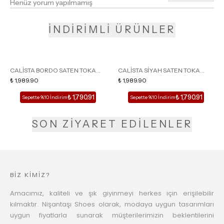
Henüz yorum yapılmamış
İNDİRİMLİ ÜRÜNLER
CALİSTA BORDO SATEN TOKA
CALİSTA SİYAH SATEN TOKA
DETAY SİVRİ BURUN KADIN
₺ 1,989.90
DETAY SİVRİ BURUN KADIN
₺ 1,989.90
TOPUKLU TERLİK
TOPUKLU TERLİK
₺ 1,790.91
₺ 1,790.91
Sepette %10 İndirim
Sepette %10 İndirim
SON ZİYARET EDİLENLER
BİZ KİMİZ?
Amacımız, kaliteli ve şık giyinmeyi herkes için erişilebilir
kılmaktır. Nişantaşı Shoes olarak, modaya uygun tasarımları
uygun fiyatlarla sunarak müşterilerimizin beklentilerini