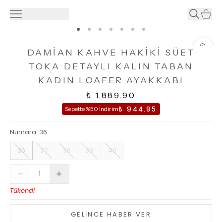
DAMİAN KAHVE HAKİKİ SÜET
TOKA DETAYLI KALIN TABAN
KADIN LOAFER AYAKKABI
₺ 1,889.90
₺ 944.95
Sepette %50 İndirim
Numara
:
36
36
37
38
39
40
Tükendi
GELİNCE HABER VER