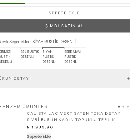
SEPETE EKLE
ŞİMDİ SATIN AL
Renk Seçenekleri
:
SİYAH RUSTİK DESENLİ
KIRMIZI
BEJ RUSTİK
SİYAH
BEBE MAVİ
RUSTİK
DESENLİ
RUSTİK
RUSTİK
DESENLİ
DESENLİ
DESENLİ
ÜRÜN DETAYI
BENZER ÜRÜNLER
CALİSTA LACİVERT SATEN TOKA DETAY
SİVRİ BURUN KADIN TOPUKLU TERLİK
₺ 1,989.90
Sepete Ekle