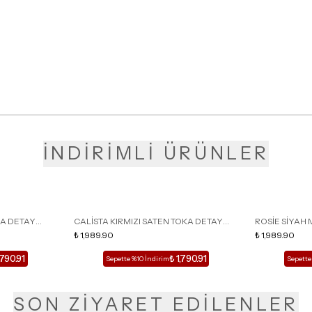
İNDİRİMLİ ÜRÜNLER
KA DETAY
CALİSTA KIRMIZI SATEN TOKA DETAY
ROSİE SİYAH 
LU TERLİK
SİVRİ BURUN KADIN TOPUKLU TERLİK
₺ 1,989.90
DETAY KAFESL
₺ 1,989.90
,790.91
₺ 1,790.91
Sepette %10 İndirim
Sepette
SON ZİYARET EDİLENLER