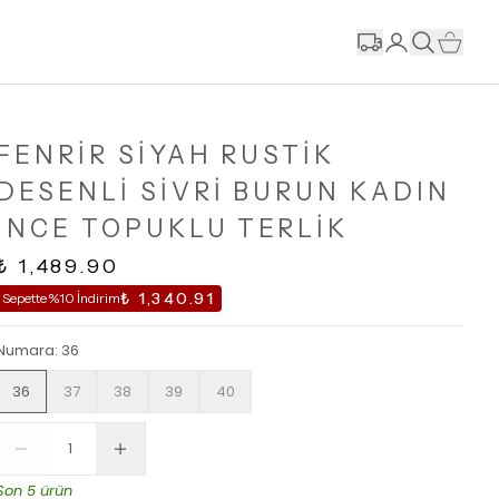
FENRİR SİYAH RUSTİK
DESENLİ SİVRİ BURUN KADIN
İNCE TOPUKLU TERLİK
₺ 1,489.90
₺ 1,340.91
Sepette %10 İndirim
Numara
:
36
36
37
38
39
40
Son 5 ürün