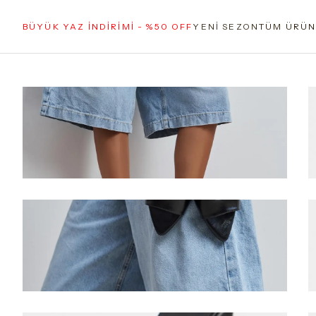
BÜYÜK YAZ İNDİRİMİ - %50 OFF
YENİ SEZON
TÜM ÜRÜN