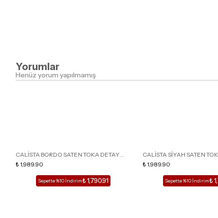
Yorumlar
Henüz yorum yapılmamış
CALİSTA BORDO SATEN TOKA DETAY
CALİSTA SİYAH SATEN TO
SİVRİ BURUN KADIN TOPUKLU TERLİK
₺ 1,989.90
SİVRİ BURUN KADIN TOPUK
₺ 1,989.90
₺ 1,790.91
₺ 1
Sepette %10 İndirim
Sepette %10 İndirim