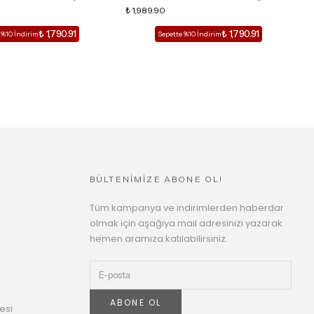
İ KADIN TOPUKLU TERLİK
DETAY KAFESLİ KADIN TOPUKLU TERLİK
₺ 1,989.90
D
₺
₺ 1,790.91
₺ 1,790.91
 %10 İndirim
Sepette %10 İndirim
BÜLTENİMİZE ABONE OL!
Tüm kampanya ve indirimlerden haberdar
olmak için aşağıya mail adresinizi yazarak
hemen aramıza katılabilirsiniz.
ABONE OL
esi