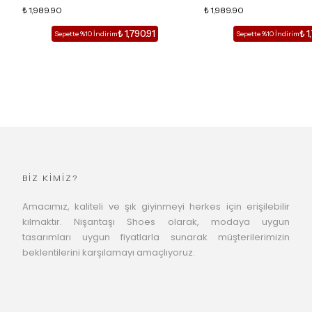
SİVRİ BURUN KADIN TOPUKLU TERLİK
₺ 1,989.90
SİVRİ BURUN KADIN TOPUK
₺ 1,989.90
₺ 1,790.91
₺ 1
Sepette %10 İndirim
Sepette %10 İndirim
BİZ KİMİZ?
Amacımız, kaliteli ve şık giyinmeyi herkes için erişilebilir
kılmaktır. Nişantaşı Shoes olarak, modaya uygun
tasarımları uygun fiyatlarla sunarak müşterilerimizin
beklentilerini karşılamayı amaçlıyoruz.