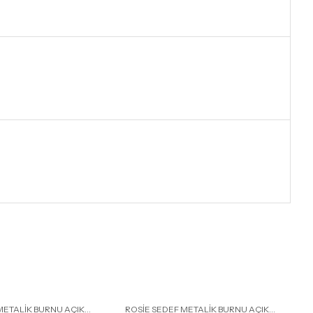
METALİK BURNU AÇIK
ROSİE SEDEF METALİK BURNU AÇIK
R