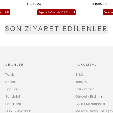
LU TERLİK
SİVRİ BURUN KADIN TOPUKLU TERLİK
₺ 1,989.90
DETAY KAFESL
₺ 1,989.90
,790.91
₺ 1,790.91
Sepette %10 İndirim
Sepette
SON ZİYARET EDİLENLER
ÜRÜNLER
KURUMSAL
Terlik
S.S.S.
Babet
İletişim
Topuklu
Hakkımızda
Sandalet
Güvenlik Bildirimi
Sneakers
Gizlilik Sözleşmesi
Günlük Ayakkabı
Mesafeli Satış Sözleşm