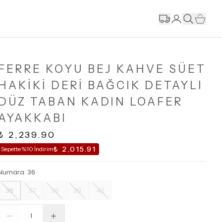
FERRE KOYU BEJ KAHVE SÜET
HAKİKİ DERİ BAĞCIK DETAYLI
DÜZ TABAN KADIN LOAFER
AYAKKABI
₺ 2,239.90
₺ 2,015.91
Sepette %10 İndirim
Numara
:
36
36
37
38
39
40