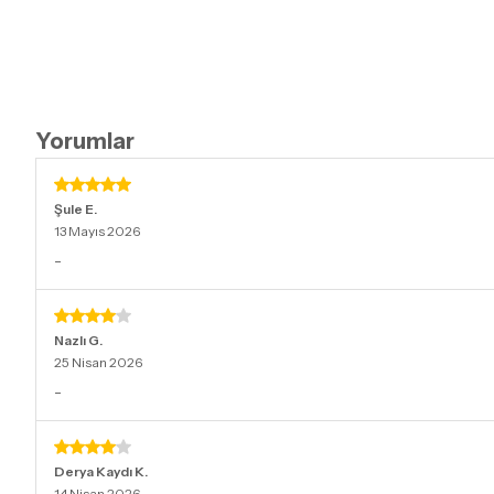
Yorumlar
Şule
E.
13 Mayıs 2026
-
Nazlı
G.
25 Nisan 2026
-
Derya Kaydı
K.
14 Nisan 2026