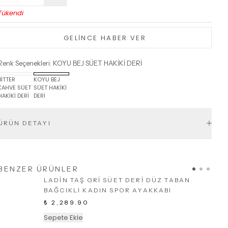
Tükendi
GELİNCE HABER VER
Renk Seçenekleri
:
KOYU BEJ SÜET HAKİKİ DERİ
BİTTER
KOYU BEJ
KAHVE SÜET
SÜET HAKİKİ
HAKİKİ DERİ
DERİ
ÜRÜN DETAYI
BENZER ÜRÜNLER
LADİN TAŞ GRİ SÜET DERİ DÜZ TABAN
BAĞCIKLI KADIN SPOR AYAKKABI
₺ 2,289.90
Sepete Ekle