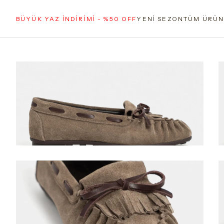
BÜYÜK YAZ İNDİRİMİ - %50 OFF
YENİ SEZON
TÜM ÜRÜN