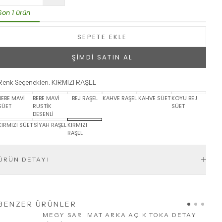
Son 1 ürün
SEPETE EKLE
ŞİMDİ SATIN AL
Renk Seçenekleri
:
KIRMIZI RAŞEL
BEBE MAVİ
BEBE MAVİ
BEJ RAŞEL
KAHVE RAŞEL
KAHVE SÜET
KOYU BEJ
SÜET
RUSTİK
SÜET
DESENLİ
KIRMIZI SÜET
SİYAH RAŞEL
KIRMIZI
RAŞEL
ÜRÜN DETAYI
BENZER ÜRÜNLER
MEGY SARI MAT ARKA AÇIK TOKA DETAY