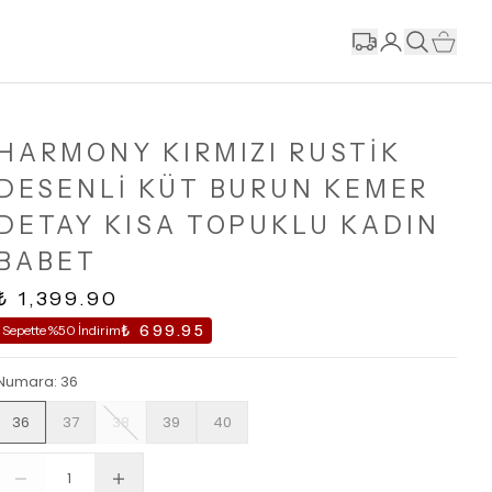
HARMONY KIRMIZI RUSTİK
DESENLİ KÜT BURUN KEMER
DETAY KISA TOPUKLU KADIN
BABET
₺ 1,399.90
₺ 699.95
Sepette %50 İndirim
Numara
:
36
36
37
38
39
40