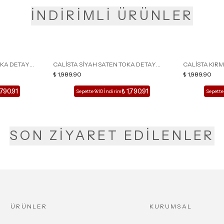
İNDİRİMLİ ÜRÜNLER
OKA DETAY
CALİSTA SİYAH SATEN TOKA DETAY
CALİSTA KIRM
LU TERLİK
SİVRİ BURUN KADIN TOPUKLU TERLİK
₺ 1,989.90
SİVRİ BURUN 
₺ 1,989.90
,790.91
₺ 1,790.91
Sepette %10 İndirim
Sepette
SON ZİYARET EDİLENLER
ÜRÜNLER
KURUMSAL