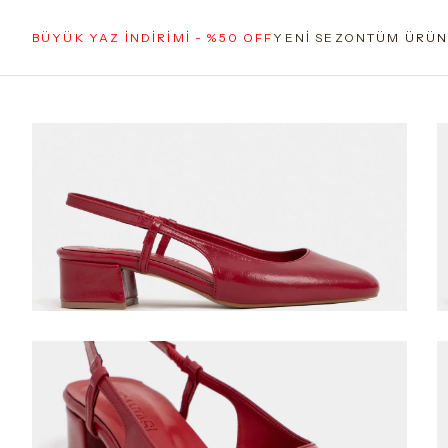
BÜYÜK YAZ İNDİRİMİ - %50 OFF
YENİ SEZON
TÜM ÜRÜN