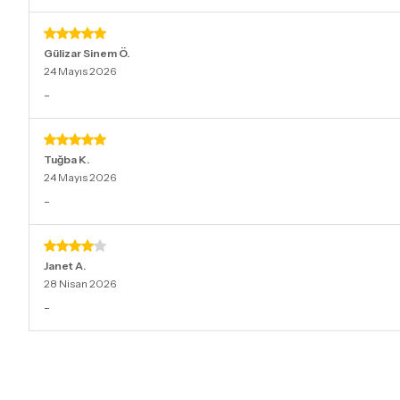
Gülizar Sinem
Ö.
24 Mayıs 2026
-
Tuğba
K.
24 Mayıs 2026
-
Janet
A.
28 Nisan 2026
-