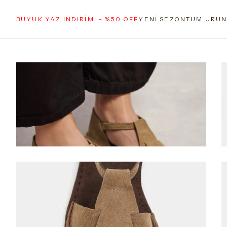
BÜYÜK YAZ İNDİRİMİ - %50 OFF
YENİ SEZON
TÜM ÜRÜN