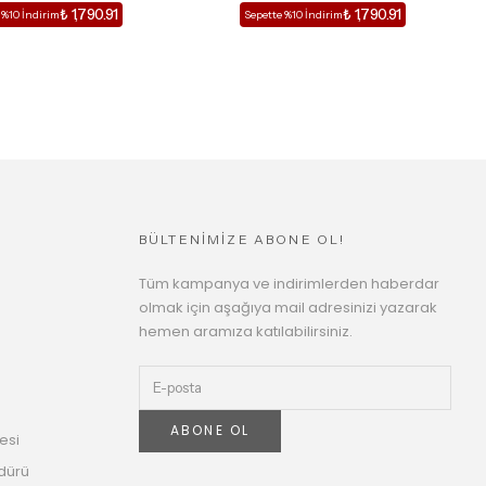
₺ 1,790.91
₺ 1,790.91
 %10 İndirim
Sepette %10 İndirim
BÜLTENİMİZE ABONE OL!
Tüm kampanya ve indirimlerden haberdar
olmak için aşağıya mail adresinizi yazarak
hemen aramıza katılabilirsiniz.
ABONE OL
esi
dürü