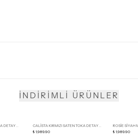
İNDİRİMLİ ÜRÜNLER
KA DETAY
CALİSTA KIRMIZI SATEN TOKA DETAY
ROSİE SİYAH 
LU TERLİK
SİVRİ BURUN KADIN TOPUKLU TERLİK
₺ 1,989.90
DETAY KAFESL
₺ 1,989.90