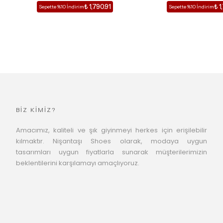
₺ 1,790.91
₺ 1
Sepette %10 İndirim
Sepette %10 İndirim
BİZ KİMİZ?
Amacımız, kaliteli ve şık giyinmeyi herkes için erişilebilir
kılmaktır. Nişantaşı Shoes olarak, modaya uygun
tasarımları uygun fiyatlarla sunarak müşterilerimizin
beklentilerini karşılamayı amaçlıyoruz.