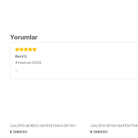
Yorumlar
Beril
S.
4 Haziran 2026
-
CALİSTA BORDO SATEN TOKA DETAY
CALİSTA SİYAH SATEN TO
SİVRİ BURUN KADIN TOPUKLU TERLİK
₺ 1,989.90
SİVRİ BURUN KADIN TOPUK
₺ 1,989.90