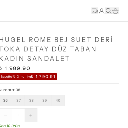
HUGEL ROME BEJ SÜET DERİ
TOKA DETAY DÜZ TABAN
KADIN SANDALET
₺ 1,989.90
₺ 1,790.91
Sepette %10 İndirim
Numara
:
36
36
37
38
39
40
Son 10 ürün