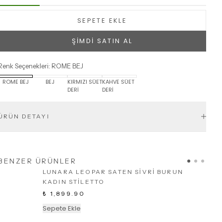
SEPETE EKLE
ŞİMDİ SATIN AL
Renk Seçenekleri
:
ROME BEJ
ROME BEJ
BEJ
KIRMIZI SÜET
KAHVE SÜET
DERİ
DERİ
ÜRÜN DETAYI
BENZER ÜRÜNLER
LUNARA LEOPAR SATEN SİVRİ BURUN
KADIN STİLETTO
₺ 1,899.90
Sepete Ekle