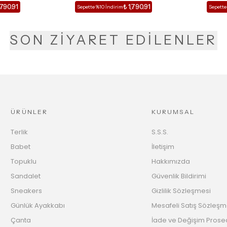
,790.91
₺ 1,790.91
Sepette %10 İndirim
Sepette
SON ZİYARET EDİLENLER
ÜRÜNLER
KURUMSAL
Terlik
S.S.S.
Babet
İletişim
Topuklu
Hakkımızda
Sandalet
Güvenlik Bildirimi
Sneakers
Gizlilik Sözleşmesi
Günlük Ayakkabı
Mesafeli Satış Sözleşm
Çanta
İade ve Değişim Prose