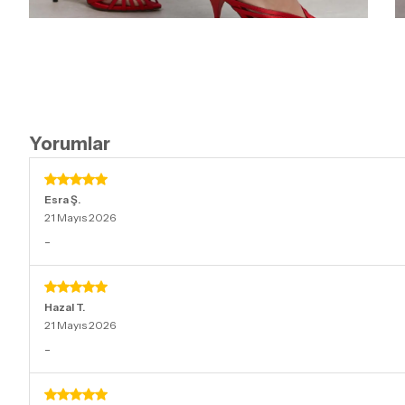
Yorumlar
Esra
Ş.
21 Mayıs 2026
-
Hazal
T.
21 Mayıs 2026
-