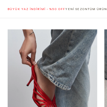
BÜYÜK YAZ İNDİRİMİ - %50 OFF
YENİ SEZON
TÜM ÜRÜN