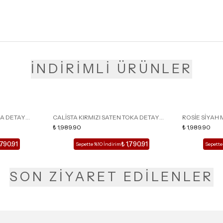
İNDİRİMLİ ÜRÜNLER
KA DETAY
CALİSTA KIRMIZI SATEN TOKA DETAY
ROSİE SİYAH 
LU TERLİK
SİVRİ BURUN KADIN TOPUKLU TERLİK
₺ 1,989.90
DETAY KAFESL
₺ 1,989.90
,790.91
₺ 1,790.91
Sepette %10 İndirim
Sepette
SON ZİYARET EDİLENLER