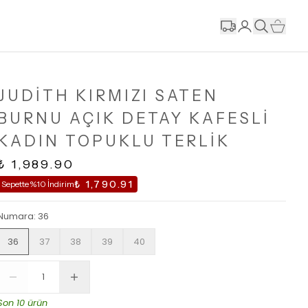
JUDİTH KIRMIZI SATEN
BURNU AÇIK DETAY KAFESLİ
KADIN TOPUKLU TERLİK
₺ 1,989.90
₺ 1,790.91
Sepette %10 İndirim
Numara
:
36
36
37
38
39
40
Son 10 ürün