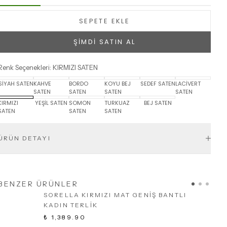
SEPETE EKLE
ŞİMDİ SATIN AL
Renk Seçenekleri
:
KIRMIZI SATEN
SİYAH SATEN
KAHVE
BORDO
KOYU BEJ
SEDEF SATEN
LACİVERT
SATEN
SATEN
SATEN
SATEN
KIRMIZI
YEŞİL SATEN
SOMON
TURKUAZ
BEJ SATEN
SATEN
SATEN
SATEN
ÜRÜN DETAYI
BENZER ÜRÜNLER
SORELLA KIRMIZI MAT GENİŞ BANTLI
KADIN TERLİK
₺ 1,389.90