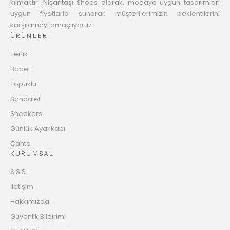
kılmaktır. Nişantaşı Shoes olarak, modaya uygun tasarımları
uygun fiyatlarla sunarak müşterilerimizin beklentilerini
karşılamayı amaçlıyoruz.
ÜRÜNLER
Terlik
Babet
Topuklu
Sandalet
Sneakers
Günlük Ayakkabı
Çanta
KURUMSAL
S.S.S.
İletişim
Hakkımızda
Güvenlik Bildirimi