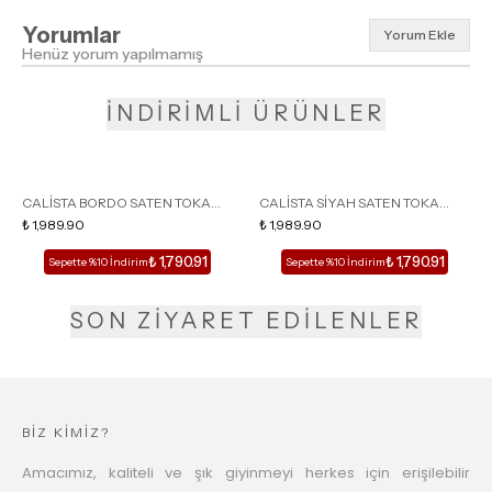
Yorumlar
Yorum Ekle
Henüz yorum yapılmamış
İNDİRİMLİ ÜRÜNLER
CALİSTA BORDO SATEN TOKA
CALİSTA SİYAH SATEN TOKA
DETAY SİVRİ BURUN KADIN
₺ 1,989.90
DETAY SİVRİ BURUN KADIN
₺ 1,989.90
TOPUKLU TERLİK
TOPUKLU TERLİK
₺ 1,790.91
₺ 1,790.91
Sepette %10 İndirim
Sepette %10 İndirim
SON ZİYARET EDİLENLER
BİZ KİMİZ?
Amacımız, kaliteli ve şık giyinmeyi herkes için erişilebilir