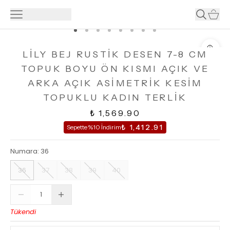
LİLY BEJ RUSTİK DESEN 7-8 CM
TOPUK BOYU ÖN KISMI AÇIK VE
ARKA AÇIK ASİMETRİK KESİM
TOPUKLU KADIN TERLİK
₺ 1,569.90
₺ 1,412.91
Sepette %10 İndirim
Numara
:
36
36
37
38
39
40
Tükendi