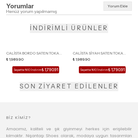
Yorumlar
Yorum Ekle
Henüz yorum yapılmamış
İNDİRİMLİ ÜRÜNLER
CALİSTA BORDO SATEN TOKA
CALİSTA SİYAH SATEN TOKA
DETAY SİVRİ BURUN KADIN
₺ 1,989.90
DETAY SİVRİ BURUN KADIN
₺ 1,989.90
TOPUKLU TERLİK
TOPUKLU TERLİK
₺ 1,790.91
₺ 1,790.91
Sepette %10 İndirim
Sepette %10 İndirim
SON ZİYARET EDİLENLER
BİZ KİMİZ?
Amacımız, kaliteli ve şık giyinmeyi herkes için erişilebilir
kılmaktır. Nişantaşı Shoes olarak, modaya uygun tasarımları