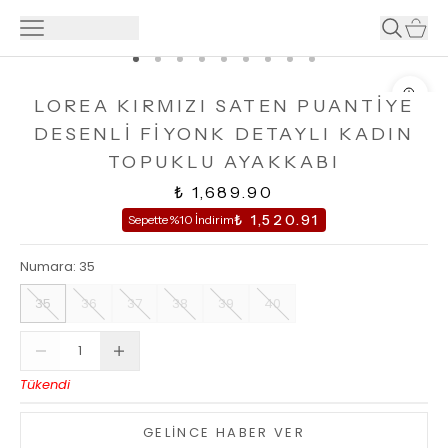
LOREA KIRMIZI SATEN PUANTİYE
DESENLİ FİYONK DETAYLI KADIN
TOPUKLU AYAKKABI
₺ 1,689.90
₺ 1,520.91
Sepette %10 İndirim
Numara
:
35
35
36
37
38
39
40
Tükendi
GELİNCE HABER VER