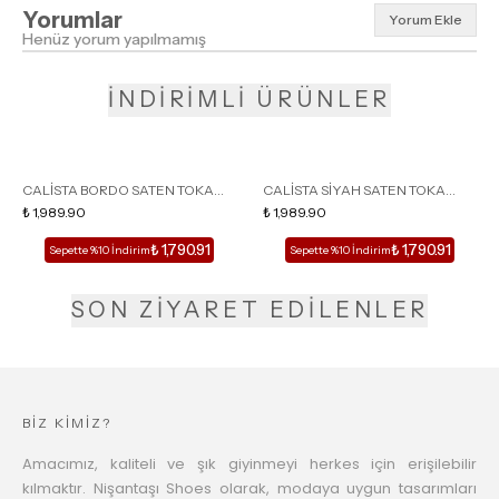
Yorumlar
Yorum Ekle
Henüz yorum yapılmamış
İNDİRİMLİ ÜRÜNLER
CALİSTA BORDO SATEN TOKA
CALİSTA SİYAH SATEN TOKA
DETAY SİVRİ BURUN KADIN
₺ 1,989.90
DETAY SİVRİ BURUN KADIN
₺ 1,989.90
TOPUKLU TERLİK
TOPUKLU TERLİK
₺ 1,790.91
₺ 1,790.91
Sepette %10 İndirim
Sepette %10 İndirim
SON ZİYARET EDİLENLER
BİZ KİMİZ?
Amacımız, kaliteli ve şık giyinmeyi herkes için erişilebilir
kılmaktır. Nişantaşı Shoes olarak, modaya uygun tasarımları