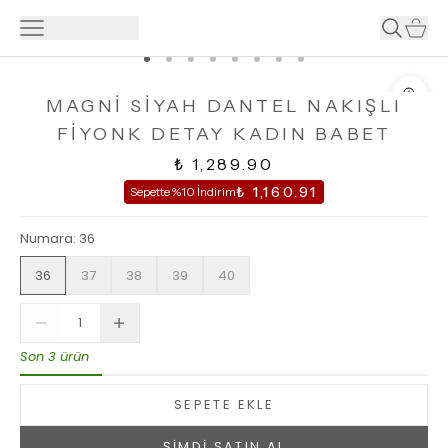
MAGNİ SİYAH DANTEL NAKIŞLI
FİYONK DETAY KADIN BABET
₺ 1,289.90
₺ 1,160.91
Sepette %10 İndirim
Numara
:
36
36
37
38
39
40
Son 3 ürün
SEPETE EKLE
ŞİMDİ SATIN AL