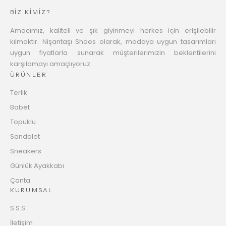
BİZ KİMİZ?
Amacımız, kaliteli ve şık giyinmeyi herkes için erişilebilir
kılmaktır. Nişantaşı Shoes olarak, modaya uygun tasarımları
uygun fiyatlarla sunarak müşterilerimizin beklentilerini
karşılamayı amaçlıyoruz.
ÜRÜNLER
Terlik
Babet
Topuklu
Sandalet
Sneakers
Günlük Ayakkabı
Çanta
KURUMSAL
S.S.S.
İletişim