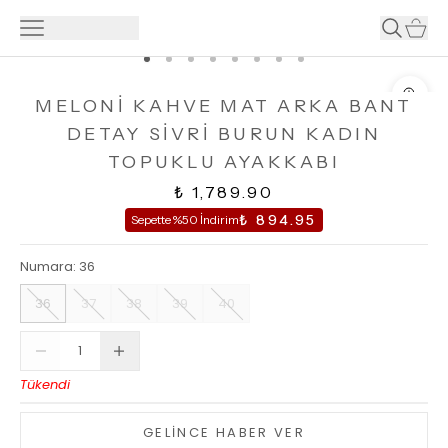
MELONİ KAHVE MAT ARKA BANT
DETAY SİVRİ BURUN KADIN
TOPUKLU AYAKKABI
₺ 1,789.90
₺ 894.95
Sepette %50 İndirim
Numara
:
36
36
37
38
39
40
Tükendi
GELİNCE HABER VER