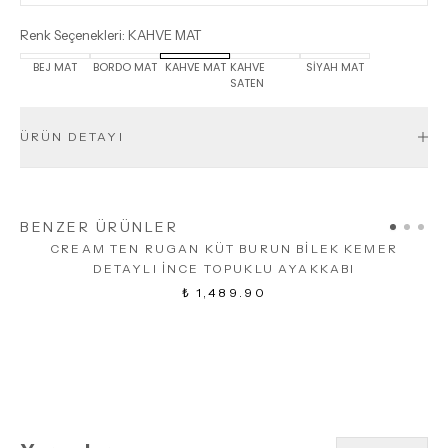
Renk Seçenekleri
:
KAHVE MAT
BEJ MAT
BORDO MAT
KAHVE MAT
KAHVE
SİYAH MAT
SATEN
ÜRÜN DETAYI
BENZER ÜRÜNLER
CREAM TEN RUGAN KÜT BURUN BİLEK KEMER
DETAYLI İNCE TOPUKLU AYAKKABI
₺ 1,489.90