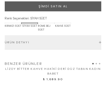
ŞİMDİ SATIN AL
Renk Seçenekleri
:
SİYAH SÜET
KIRMIZI SÜET
SİYAH SÜET
ROME BEJ
KAHVE SÜET
SÜET
ÜRÜN DETAYI
BENZER ÜRÜNLER
LİZOY BİTTER KAHVE HAKİKİ DERİ DÜZ TABAN KADIN
BABET
₺ 1,689.90