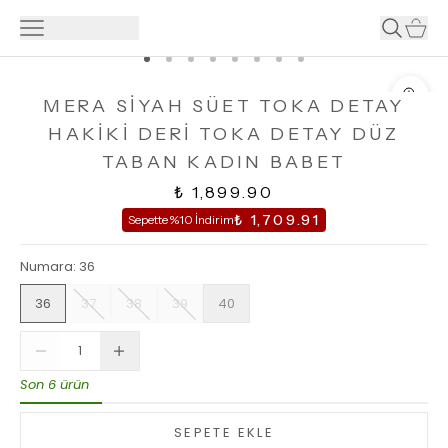
MERA SİYAH SÜET TOKA DETAY
HAKİKİ DERİ TOKA DETAY DÜZ
TABAN KADIN BABET
₺ 1,899.90
₺ 1,709.91
Sepette %10 İndirim
Numara
:
36
36
37
38
39
40
Son 6 ürün
SEPETE EKLE