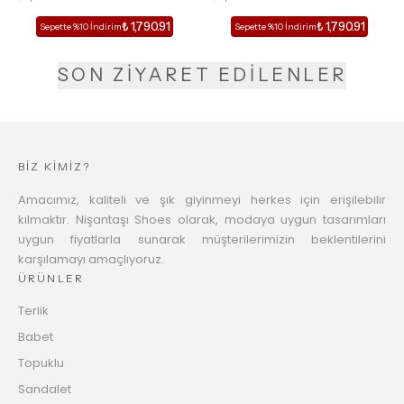
TOPUKLU TERLİK
TOPUKLU TERLİK
₺ 1,790.91
₺ 1,790.91
Sepette %10 İndirim
Sepette %10 İndirim
SON ZİYARET EDİLENLER
BİZ KİMİZ?
Amacımız, kaliteli ve şık giyinmeyi herkes için erişilebilir
kılmaktır. Nişantaşı Shoes olarak, modaya uygun tasarımları
uygun fiyatlarla sunarak müşterilerimizin beklentilerini
karşılamayı amaçlıyoruz.
ÜRÜNLER
Terlik
Babet
Topuklu
Sandalet