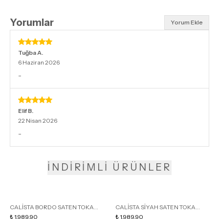
Yorumlar
Yorum Ekle
Tuğba
A.
6 Haziran 2026
-
Elif
B.
22 Nisan 2026
-
İNDİRİMLİ ÜRÜNLER
CALİSTA BORDO SATEN TOKA
CALİSTA SİYAH SATEN TOKA
DETAY SİVRİ BURUN KADIN
₺ 1,989.90
DETAY SİVRİ BURUN KADIN
₺ 1,989.90