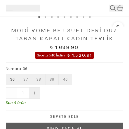
MODİ ROME BEJ SÜET DERİ DÜZ
TABAN KAPALI KADIN TERLİK
₺ 1,689.90
₺ 1,520.91
Sepette %10 İndirim
Numara
:
36
36
37
38
39
40
Son 4 ürün
SEPETE EKLE
ŞİMDİ SATIN AL