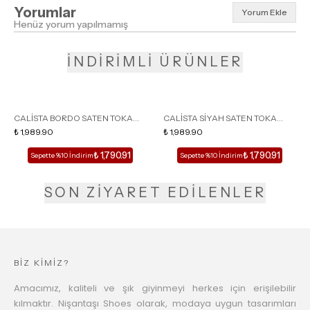
Yorumlar
Yorum Ekle
Henüz yorum yapılmamış
İNDİRİMLİ ÜRÜNLER
CALİSTA BORDO SATEN TOKA
CALİSTA SİYAH SATEN TOKA
DETAY SİVRİ BURUN KADIN
₺ 1,989.90
DETAY SİVRİ BURUN KADIN
₺ 1,989.90
TOPUKLU TERLİK
TOPUKLU TERLİK
₺ 1,790.91
₺ 1,790.91
Sepette %10 İndirim
Sepette %10 İndirim
SON ZİYARET EDİLENLER
BİZ KİMİZ?
Amacımız, kaliteli ve şık giyinmeyi herkes için erişilebilir
kılmaktır. Nişantaşı Shoes olarak, modaya uygun tasarımları