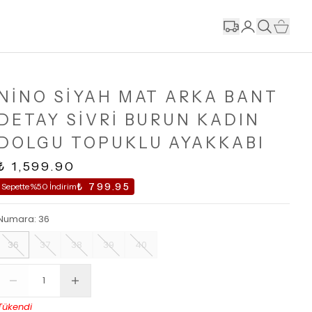
NİNO SİYAH MAT ARKA BANT
DETAY SİVRİ BURUN KADIN
DOLGU TOPUKLU AYAKKABI
₺ 1,599.90
₺ 799.95
Sepette %50 İndirim
Numara
:
36
36
37
38
39
40
Tükendi