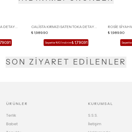
KA DETAY
CALİSTA KIRMIZI SATEN TOKA DETAY
ROSİE SİYAH 
LU TERLİK
SİVRİ BURUN KADIN TOPUKLU TERLİK
₺ 1,989.90
DETAY KAFESL
₺ 1,989.90
,790.91
₺ 1,790.91
Sepette %10 İndirim
Sepette
SON ZİYARET EDİLENLER
ÜRÜNLER
KURUMSAL
Terlik
S.S.S.
Babet
İletişim