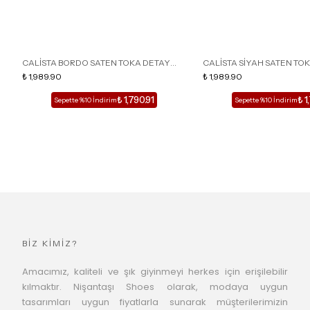
CALİSTA BORDO SATEN TOKA DETAY
CALİSTA SİYAH SATEN TO
SİVRİ BURUN KADIN TOPUKLU TERLİK
₺ 1,989.90
SİVRİ BURUN KADIN TOPUK
₺ 1,989.90
₺ 1,790.91
₺ 1
Sepette %10 İndirim
Sepette %10 İndirim
BİZ KİMİZ?
Amacımız, kaliteli ve şık giyinmeyi herkes için erişilebilir
kılmaktır. Nişantaşı Shoes olarak, modaya uygun
tasarımları uygun fiyatlarla sunarak müşterilerimizin