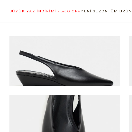
BÜYÜK YAZ İNDİRİMİ - %50 OFF
YENİ SEZON
TÜM ÜRÜN