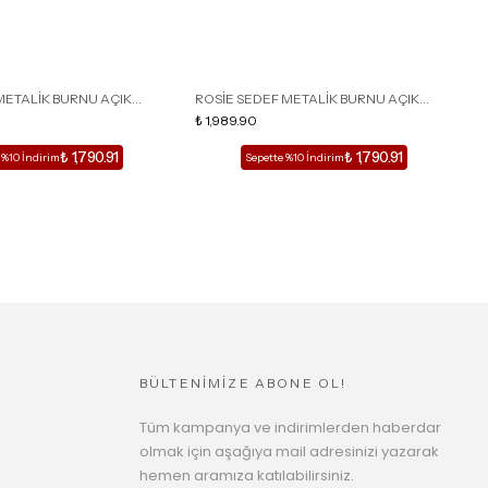
METALİK BURNU AÇIK
ROSİE SEDEF METALİK BURNU AÇIK
R
İ KADIN TOPUKLU TERLİK
DETAY KAFESLİ KADIN TOPUKLU TERLİK
₺ 1,989.90
D
₺
₺ 1,790.91
₺ 1,790.91
 %10 İndirim
Sepette %10 İndirim
BÜLTENİMİZE ABONE OL!
Tüm kampanya ve indirimlerden haberdar
olmak için aşağıya mail adresinizi yazarak
hemen aramıza katılabilirsiniz.