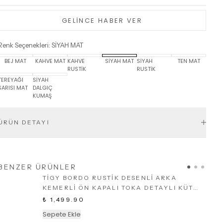
GELİNCE HABER VER
Renk Seçenekleri
:
SİYAH MAT
BEJ MAT
KAHVE MAT
KAHVE
SİYAH MAT
SİYAH
TEN MAT
RUSTİK
RUSTİK
TEREYAĞI
SİYAH
SARISI MAT
DALGIÇ
KUMAŞ
ÜRÜN DETAYI
BENZER ÜRÜNLER
TİGY BORDO RUSTİK DESENLİ ARKA
KEMERLİ ÖN KAPALI TOKA DETAYLI KÜT
BURUN KALIP ÖZELLİĞİ 7-8 CM TOPUK
₺ 1,499.90
BOYU TOPUKLU KADIN
Sepete Ekle