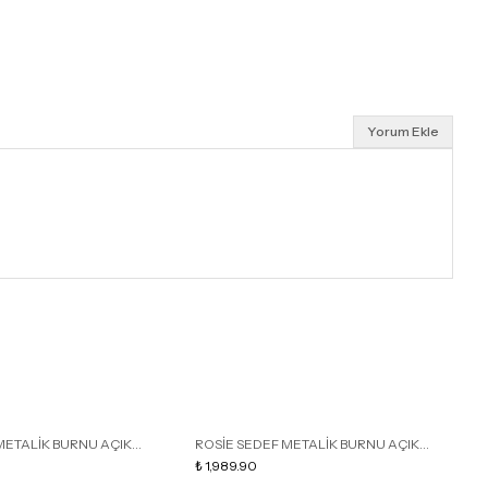
Yorum Ekle
METALİK BURNU AÇIK
ROSİE SEDEF METALİK BURNU AÇIK
R
İ KADIN TOPUKLU TERLİK
DETAY KAFESLİ KADIN TOPUKLU TERLİK
₺ 1,989.90
D
₺