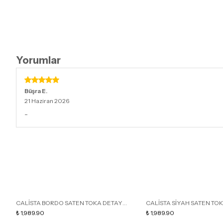
Yorumlar
Büşra
E.
21 Haziran 2026
-
CALİSTA BORDO SATEN TOKA DETAY
CALİSTA SİYAH SATEN TO
SİVRİ BURUN KADIN TOPUKLU TERLİK
₺ 1,989.90
SİVRİ BURUN KADIN TOPUK
₺ 1,989.90