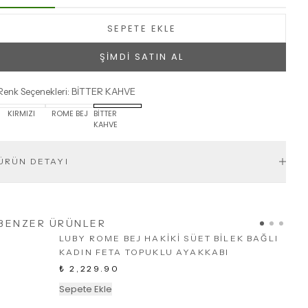
SEPETE EKLE
ŞİMDİ SATIN AL
Renk Seçenekleri
:
BİTTER KAHVE
KIRMIZI
ROME BEJ
BİTTER
KAHVE
ÜRÜN DETAYI
BENZER ÜRÜNLER
LUBY ROME BEJ HAKİKİ SÜET BİLEK BAĞLI
KADIN FETA TOPUKLU AYAKKABI
₺ 2,229.90
Sepete Ekle