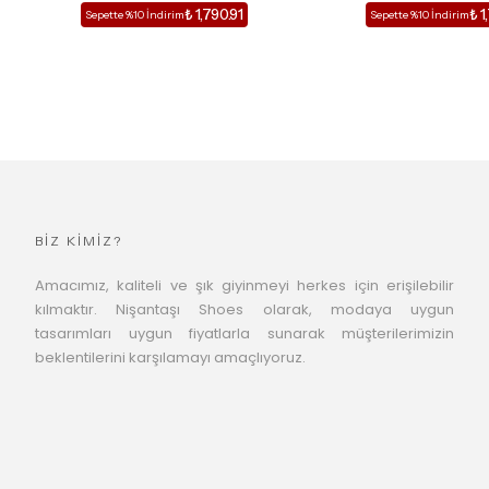
₺ 1,790.91
₺ 1
Sepette %10 İndirim
Sepette %10 İndirim
BİZ KİMİZ?
Amacımız, kaliteli ve şık giyinmeyi herkes için erişilebilir
kılmaktır. Nişantaşı Shoes olarak, modaya uygun
tasarımları uygun fiyatlarla sunarak müşterilerimizin
beklentilerini karşılamayı amaçlıyoruz.