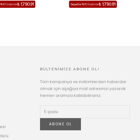
₺ 1,790.91
₺ 1,790.91
 %10 İndirim
Sepette %10 İndirim
BÜLTENİMİZE ABONE OL!
Tüm kampanya ve indirimlerden haberdar
olmak için aşağıya mail adresinizi yazarak
hemen aramıza katılabilirsiniz.
ABONE OL
esi
dürü