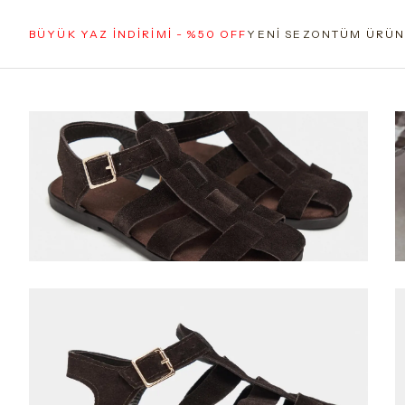
BÜYÜK YAZ İNDİRİMİ - %50 OFF
YENİ SEZON
TÜM ÜRÜN