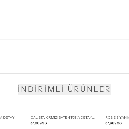
İNDİRİMLİ ÜRÜNLER
KA DETAY
CALİSTA KIRMIZI SATEN TOKA DETAY
ROSİE SİYAH 
LU TERLİK
SİVRİ BURUN KADIN TOPUKLU TERLİK
₺ 1,989.90
DETAY KAFESL
₺ 1,989.90