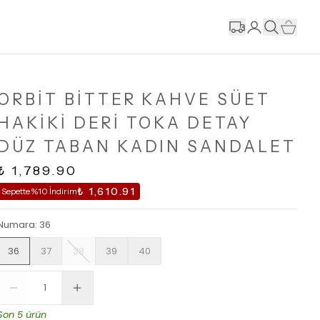
ORBİT BİTTER KAHVE SÜET
HAKİKİ DERİ TOKA DETAY
DÜZ TABAN KADIN SANDALET
₺ 1,789.90
₺ 1,610.91
Sepette %10 İndirim
Numara
:
36
36
37
38
39
40
Son 5 ürün