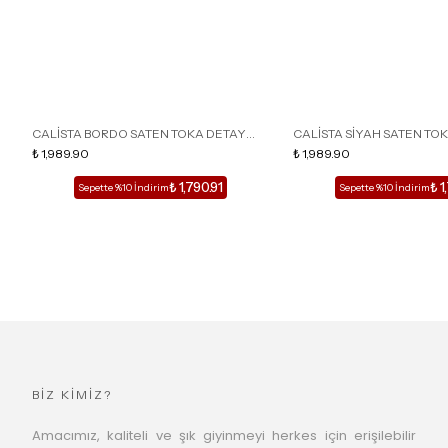
CALİSTA BORDO SATEN TOKA DETAY
CALİSTA SİYAH SATEN TO
SİVRİ BURUN KADIN TOPUKLU TERLİK
₺ 1,989.90
SİVRİ BURUN KADIN TOPUK
₺ 1,989.90
₺ 1,790.91
₺ 1
Sepette %10 İndirim
Sepette %10 İndirim
BİZ KİMİZ?
Amacımız, kaliteli ve şık giyinmeyi herkes için erişilebilir