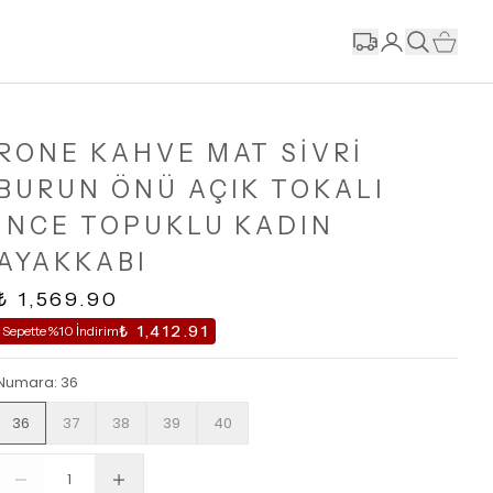
RONE KAHVE MAT SİVRİ
BURUN ÖNÜ AÇIK TOKALI
İNCE TOPUKLU KADIN
AYAKKABI
₺ 1,569.90
₺ 1,412.91
Sepette %10 İndirim
Numara
:
36
36
37
38
39
40