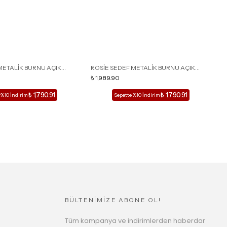
METALİK BURNU AÇIK
ROSİE SEDEF METALİK BURNU AÇIK
R
İ KADIN TOPUKLU TERLİK
DETAY KAFESLİ KADIN TOPUKLU TERLİK
₺ 1,989.90
D
₺
₺ 1,790.91
₺ 1,790.91
 %10 İndirim
Sepette %10 İndirim
BÜLTENİMİZE ABONE OL!
Tüm kampanya ve indirimlerden haberdar