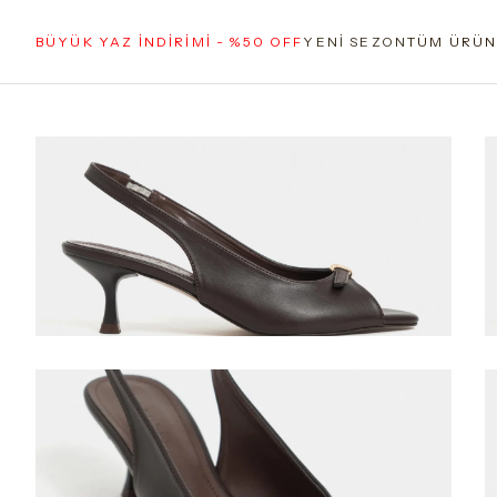
BÜYÜK YAZ İNDİRİMİ - %50 OFF
YENİ SEZON
TÜM ÜRÜN