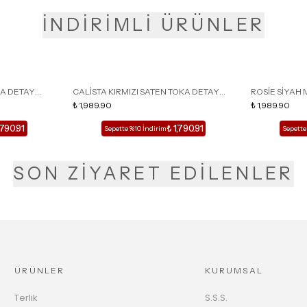
İNDİRİMLİ ÜRÜNLER
KA DETAY
CALİSTA KIRMIZI SATEN TOKA DETAY
ROSİE SİYAH 
LU TERLİK
SİVRİ BURUN KADIN TOPUKLU TERLİK
₺ 1,989.90
DETAY KAFESL
₺ 1,989.90
,790.91
₺ 1,790.91
Sepette %10 İndirim
Sepette
SON ZİYARET EDİLENLER
ÜRÜNLER
KURUMSAL
Terlik
S.S.S.