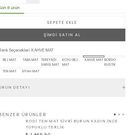
Son 6 ürün
SEPETE EKLE
ŞİMDİ SATIN AL
Renk Seçenekleri
:
KAHVE MAT
BEJ MAT
TABA MAT
TEREYAĞI
KOYU BEJ
KAHVE MAT
BORDO
SARISI MAT
MAT
RUSTİK
TEN MAT
SİYAH MAT
ÜRÜN DETAYI
BENZER ÜRÜNLER
RODİ TEN MAT SİVRİ BURUN KADIN İNCE
TOPUKLU TERLİK
₺ 1,469.90