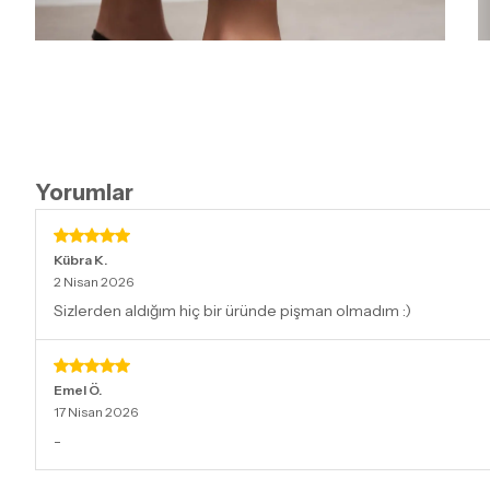
Yorumlar
Kübra
K.
2 Nisan 2026
Sizlerden aldığım hiç bir üründe pişman olmadım :)
Emel
Ö.
17 Nisan 2026
-