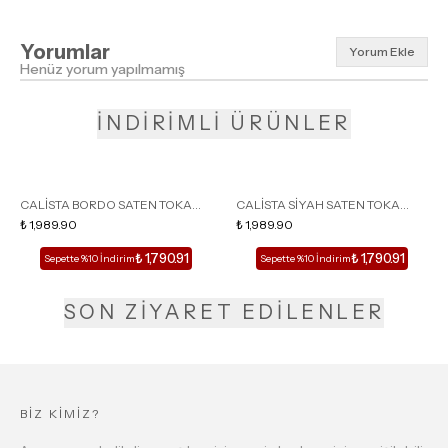
Yorumlar
Yorum Ekle
Henüz yorum yapılmamış
İNDİRİMLİ ÜRÜNLER
CALİSTA BORDO SATEN TOKA
CALİSTA SİYAH SATEN TOKA
DETAY SİVRİ BURUN KADIN
₺ 1,989.90
DETAY SİVRİ BURUN KADIN
₺ 1,989.90
TOPUKLU TERLİK
TOPUKLU TERLİK
₺ 1,790.91
₺ 1,790.91
Sepette %10 İndirim
Sepette %10 İndirim
SON ZİYARET EDİLENLER
BİZ KİMİZ?