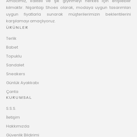
Amacımız, kaliteli ve şık giyinmeyi herkes için erişilebilir
kılmaktır. Nişantaşı Shoes olarak, modaya uygun tasarımları
uygun fiyatlarla sunarak müşterilerimizin beklentilerini
karşılamayı amaçlıyoruz.
ÜRÜNLER
Terlik
Babet
Topuklu
Sandalet
Sneakers
Günlük Ayakkabı
Çanta
KURUMSAL
S.S.S.
İletişim
Hakkımızda
Güvenlik Bildirimi