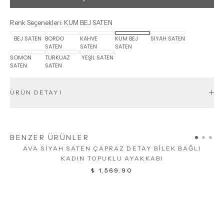
Renk Seçenekleri
:
KUM BEJ SATEN
BEJ SATEN
BORDO
KAHVE
KUM BEJ
SİYAH SATEN
SATEN
SATEN
SATEN
SOMON
TURKUAZ
YEŞİL SATEN
SATEN
SATEN
ÜRÜN DETAYI
BENZER ÜRÜNLER
AVA SİYAH SATEN ÇAPRAZ DETAY BİLEK BAĞLI
KADIN TOPUKLU AYAKKABI
₺ 1,569.90