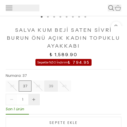
SALVA KUM BEJİ SATEN SİVRİ
BURUN ÖNÜ AÇIK KADIN TOPUKLU
AYAKKABI
₺ 1,589.90
₺ 794.95
Sepette %50 İndirim
Numara
:
37
36
37
38
39
40
Son 1 ürün
SEPETE EKLE