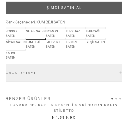
ŞİMDİ SATIN AL
Renk Seçenekleri
:
KUM BEJİ SATEN
BORDO
SEDEF SATEN
SOMON
TURKUAZ
TEREYAĞI
SATEN
SATEN
SATEN
SATEN
SİYAH SATEN
KUM BEJİ
LACİVERT
KIRMIZI
YEŞİL SATEN
SATEN
SATEN
SATEN
KAHVE
SATEN
ÜRÜN DETAYI
BENZER ÜRÜNLER
LUNARA BEJ RUSTİK DESENLİ SİVRİ BURUN KADIN
STİLETTO
₺ 1,899.90