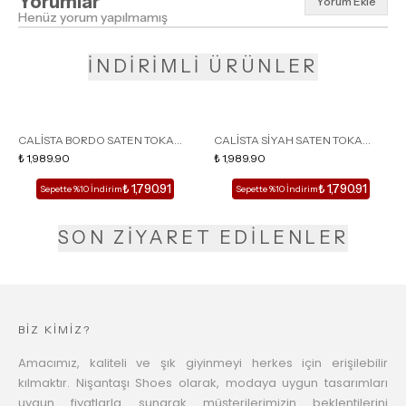
Yorumlar
Yorum Ekle
Henüz yorum yapılmamış
İNDİRİMLİ ÜRÜNLER
CALİSTA BORDO SATEN TOKA
CALİSTA SİYAH SATEN TOKA
DETAY SİVRİ BURUN KADIN
₺ 1,989.90
DETAY SİVRİ BURUN KADIN
₺ 1,989.90
TOPUKLU TERLİK
TOPUKLU TERLİK
₺ 1,790.91
₺ 1,790.91
Sepette %10 İndirim
Sepette %10 İndirim
SON ZİYARET EDİLENLER
BİZ KİMİZ?
Amacımız, kaliteli ve şık giyinmeyi herkes için erişilebilir
kılmaktır. Nişantaşı Shoes olarak, modaya uygun tasarımları
uygun fiyatlarla sunarak müşterilerimizin beklentilerini