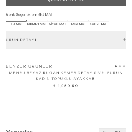
Renk Seçenekleri
:
BEJ MAT
BEJ MAT
KIRMIZI MAT
SİYAH MAT
TABA MAT
KAHVE MAT
ÜRÜN DETAYI
BENZER ÜRÜNLER
MEHRU BEYAZ RUGAN KEMER DETAY SİVRİ BURUN
KADIN TOPUKLU AYAKKABI
₺ 1,989.90