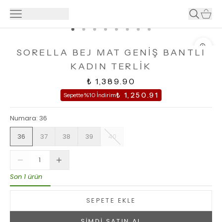
SORELLA BEJ MAT GENİŞ BANTLI
KADIN TERLİK
₺ 1,389.90
₺ 1,250.91
Sepette %10 İndirim
Numara
:
36
36
37
38
39
40
Son 1 ürün
SEPETE EKLE
ŞİMDİ SATIN AL