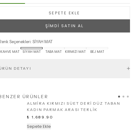
SEPETE EKLE
ŞİMDİ SATIN AL
Renk Seçenekleri
:
SİYAH MAT
KAHVE MAT
SİYAH MAT
TABA MAT
KIRMIZI MAT
BEJ MAT
ÜRÜN DETAYI
BENZER ÜRÜNLER
ALMİRA KIRMIZI SÜET DERİ DÜZ TABAN
KADIN PARMAK ARASI TERLİK
₺ 1,689.90
Sepete Ekle