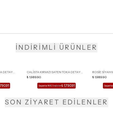
İNDİRİMLİ ÜRÜNLER
KA DETAY
CALİSTA KIRMIZI SATEN TOKA DETAY
ROSİE SİYAH 
LU TERLİK
SİVRİ BURUN KADIN TOPUKLU TERLİK
₺ 1,989.90
DETAY KAFESL
₺ 1,989.90
,790.91
₺ 1,790.91
Sepette %10 İndirim
Sepette
SON ZİYARET EDİLENLER