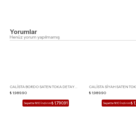
Yorumlar
Henüz yorum yapılmamış
CALİSTA BORDO SATEN TOKA DETAY
CALİSTA SİYAH SATEN TO
SİVRİ BURUN KADIN TOPUKLU TERLİK
₺ 1,989.90
SİVRİ BURUN KADIN TOPUK
₺ 1,989.90
₺ 1,790.91
₺ 1
Sepette %10 İndirim
Sepette %10 İndirim