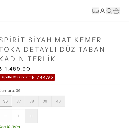
SPİRİT SİYAH MAT KEMER
TOKA DETAYLI DÜZ TABAN
KADIN TERLİK
₺ 1,489.90
₺ 744.95
Sepette %50 İndirim
Numara
:
36
36
37
38
39
40
Son 10 ürün