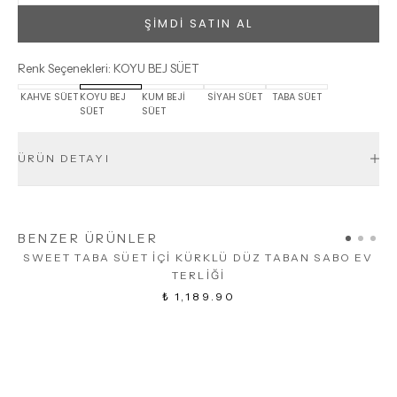
ŞİMDİ SATIN AL
Renk Seçenekleri
:
KOYU BEJ SÜET
KAHVE SÜET
KOYU BEJ
KUM BEJİ
SİYAH SÜET
TABA SÜET
SÜET
SÜET
ÜRÜN DETAYI
BENZER ÜRÜNLER
SWEET TABA SÜET İÇİ KÜRKLÜ DÜZ TABAN SABO EV
TERLİĞİ
₺ 1,189.90