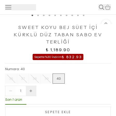
SWEET KOYU BEJ SÜET İÇİ
KÜRKLÜ DÜZ TABAN SABO EV
TERLİĞİ
₺ 1,189.90
₺ 832.93
Sepette %30 İndirim
Numara
:
40
36
37
38
39
40
Son 1 ürün
SEPETE EKLE