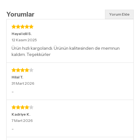
Yorumlar
Yorum Ekle
Hayal idil
S.
12 Kasım 2025
Ürün hızlı kargolandı. Ürünün kalitesinden de memnun
kaldım. Teşekkürler
Hilal
T.
31 Mart 2026
-
Kadriye
K.
7 Mart 2026
-