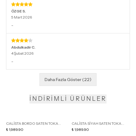
ÖZGE
S.
5 Mart 2026
-
Abdulkadir
C.
4 Şubat 2026
-
Daha Fazla Göster
(
22
)
İNDİRİMLİ ÜRÜNLER
CALİSTA BORDO SATEN TOKA
CALİSTA SİYAH SATEN TOKA
DETAY SİVRİ BURUN KADIN
₺ 1,989.90
DETAY SİVRİ BURUN KADIN
₺ 1,989.90
TOPUKLU TERLİK
TOPUKLU TERLİK