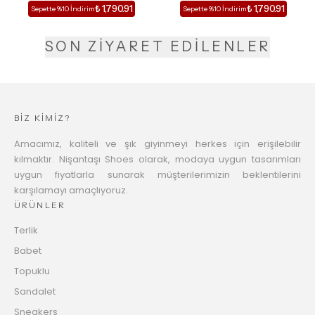
₺ 1,790.91
₺ 1,790.91
Sepette %10 İndirim
Sepette %10 İndirim
SON ZİYARET EDİLENLER
BİZ KİMİZ?
Amacımız, kaliteli ve şık giyinmeyi herkes için erişilebilir
kılmaktır. Nişantaşı Shoes olarak, modaya uygun tasarımları
uygun fiyatlarla sunarak müşterilerimizin beklentilerini
karşılamayı amaçlıyoruz.
ÜRÜNLER
Terlik
Babet
Topuklu
Sandalet
Sneakers