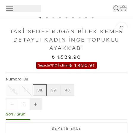
TAKİ SEDEF RUGAN BİLEK KEMER
DETAYLI KADIN İNCE TOPUKLU
AYAKKABI
₺ 1,589.90
₺ 1,430.91
Sepette %10 İndirim
Numara
:
38
36
37
38
39
40
Son 1 ürün
SEPETE EKLE