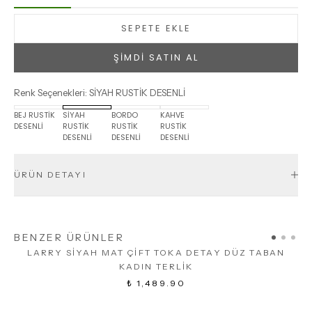
SEPETE EKLE
ŞİMDİ SATIN AL
Renk Seçenekleri
:
SİYAH RUSTİK DESENLİ
BEJ RUSTİK
SİYAH
BORDO
KAHVE
DESENLİ
RUSTİK
RUSTİK
RUSTİK
DESENLİ
DESENLİ
DESENLİ
ÜRÜN DETAYI
BENZER ÜRÜNLER
LARRY SİYAH MAT ÇİFT TOKA DETAY DÜZ TABAN
KADIN TERLİK
₺ 1,489.90