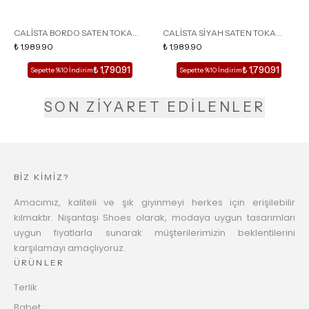
CALİSTA BORDO SATEN TOKA
CALİSTA SİYAH SATEN TOKA
DETAY SİVRİ BURUN KADIN
₺ 1,989.90
DETAY SİVRİ BURUN KADIN
₺ 1,989.90
TOPUKLU TERLİK
TOPUKLU TERLİK
₺ 1,790.91
₺ 1,790.91
Sepette %10 İndirim
Sepette %10 İndirim
SON ZİYARET EDİLENLER
BİZ KİMİZ?
Amacımız, kaliteli ve şık giyinmeyi herkes için erişilebilir
kılmaktır. Nişantaşı Shoes olarak, modaya uygun tasarımları
uygun fiyatlarla sunarak müşterilerimizin beklentilerini
karşılamayı amaçlıyoruz.
ÜRÜNLER
Terlik
Babet