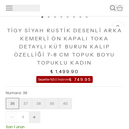
TİGY SİYAH RUSTİK DESENLİ ARKA
KEMERLİ ÖN KAPALI TOKA
DETAYLI KÜT BURUN KALIP
ÖZELLİĞİ 7-8 CM TOPUK BOYU
TOPUKLU KADIN
₺ 1,499.90
₺ 749.95
Sepette %50 İndirim
Numara
:
36
36
37
38
39
40
Son 1 ürün