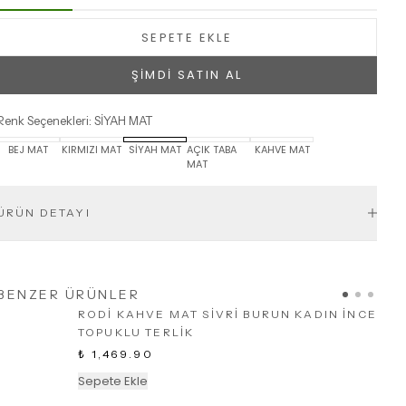
SEPETE EKLE
ŞİMDİ SATIN AL
Renk Seçenekleri
:
SİYAH MAT
BEJ MAT
KIRMIZI MAT
SİYAH MAT
AÇIK TABA
KAHVE MAT
MAT
ÜRÜN DETAYI
BENZER ÜRÜNLER
RODİ KAHVE MAT SİVRİ BURUN KADIN İNCE
TOPUKLU TERLİK
₺ 1,469.90
Sepete Ekle