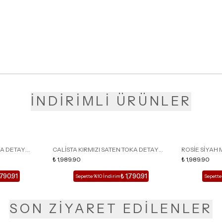
İNDİRİMLİ ÜRÜNLER
KA DETAY
CALİSTA KIRMIZI SATEN TOKA DETAY
ROSİE SİYAH 
LU TERLİK
SİVRİ BURUN KADIN TOPUKLU TERLİK
₺ 1,989.90
DETAY KAFESL
₺ 1,989.90
,790.91
₺ 1,790.91
Sepette %10 İndirim
Sepette
SON ZİYARET EDİLENLER