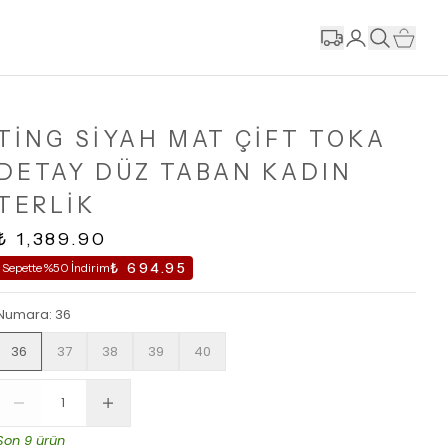
TİNG SİYAH MAT ÇİFT TOKA
DETAY DÜZ TABAN KADIN
TERLİK
₺ 1,389.90
₺ 694.95
Sepette %50 İndirim
Numara
:
36
36
37
38
39
40
Son 9 ürün