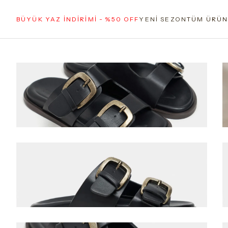
BÜYÜK YAZ İNDİRİMİ - %50 OFF
YENİ SEZON
TÜM ÜRÜN