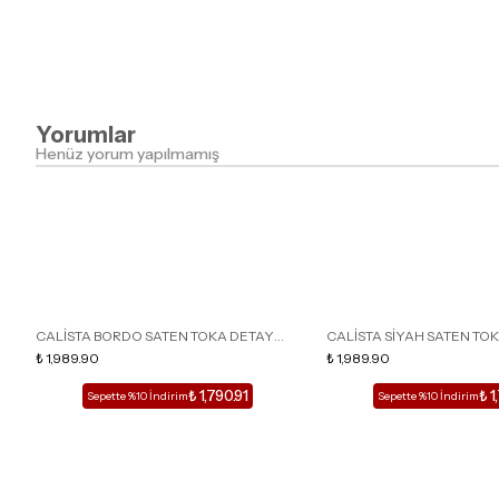
Yorumlar
Henüz yorum yapılmamış
CALİSTA BORDO SATEN TOKA DETAY
CALİSTA SİYAH SATEN TO
SİVRİ BURUN KADIN TOPUKLU TERLİK
₺ 1,989.90
SİVRİ BURUN KADIN TOPUK
₺ 1,989.90
₺ 1,790.91
₺ 1
Sepette %10 İndirim
Sepette %10 İndirim