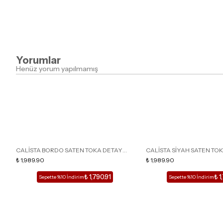
Yorumlar
Henüz yorum yapılmamış
CALİSTA BORDO SATEN TOKA DETAY
CALİSTA SİYAH SATEN TO
SİVRİ BURUN KADIN TOPUKLU TERLİK
₺ 1,989.90
SİVRİ BURUN KADIN TOPUK
₺ 1,989.90
₺ 1,790.91
₺ 1
Sepette %10 İndirim
Sepette %10 İndirim