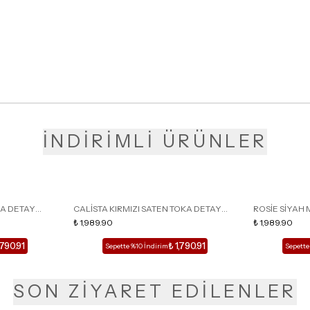
İNDİRİMLİ ÜRÜNLER
KA DETAY
CALİSTA KIRMIZI SATEN TOKA DETAY
ROSİE SİYAH 
LU TERLİK
SİVRİ BURUN KADIN TOPUKLU TERLİK
₺ 1,989.90
DETAY KAFESL
₺ 1,989.90
,790.91
₺ 1,790.91
Sepette %10 İndirim
Sepette
SON ZİYARET EDİLENLER