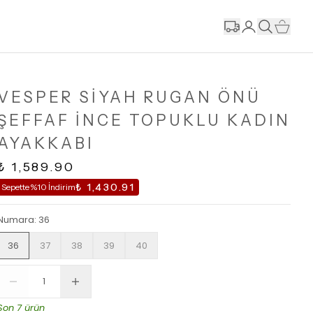
VESPER SİYAH RUGAN ÖNÜ
ŞEFFAF İNCE TOPUKLU KADIN
AYAKKABI
₺ 1,589.90
₺ 1,430.91
Sepette %10 İndirim
Numara
:
36
36
37
38
39
40
Son 7 ürün