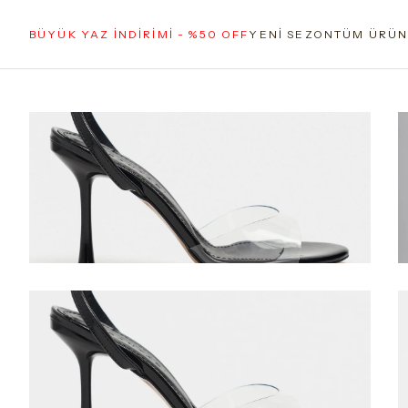
BÜYÜK YAZ İNDİRİMİ - %50 OFF
YENİ SEZON
TÜM ÜRÜN