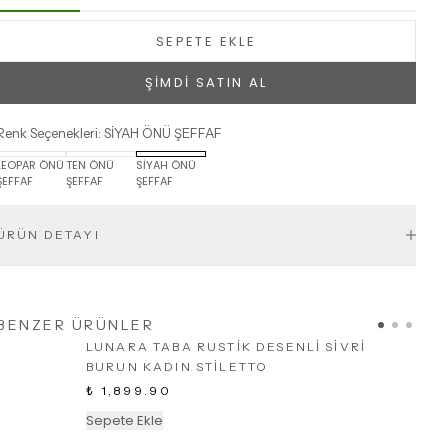
SEPETE EKLE
ŞİMDİ SATIN AL
Renk Seçenekleri
:
SİYAH ÖNÜ ŞEFFAF
LEOPAR ÖNÜ
TEN ÖNÜ
SİYAH ÖNÜ
ŞEFFAF
ŞEFFAF
ŞEFFAF
ÜRÜN DETAYI
BENZER ÜRÜNLER
LUNARA TABA RUSTİK DESENLİ SİVRİ
BURUN KADIN STİLETTO
₺ 1,899.90
Sepete Ekle