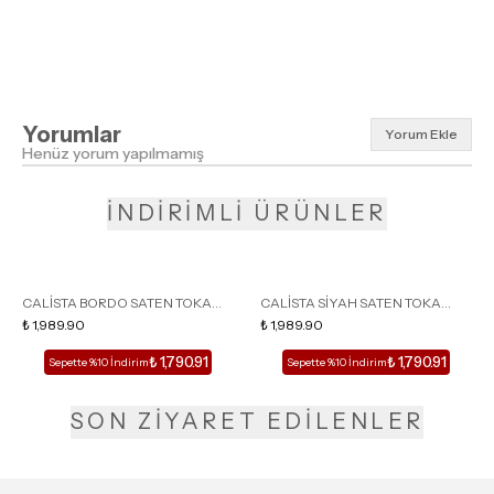
Yorumlar
Yorum Ekle
Henüz yorum yapılmamış
İNDİRİMLİ ÜRÜNLER
CALİSTA BORDO SATEN TOKA
CALİSTA SİYAH SATEN TOKA
DETAY SİVRİ BURUN KADIN
₺ 1,989.90
DETAY SİVRİ BURUN KADIN
₺ 1,989.90
TOPUKLU TERLİK
TOPUKLU TERLİK
₺ 1,790.91
₺ 1,790.91
Sepette %10 İndirim
Sepette %10 İndirim
SON ZİYARET EDİLENLER