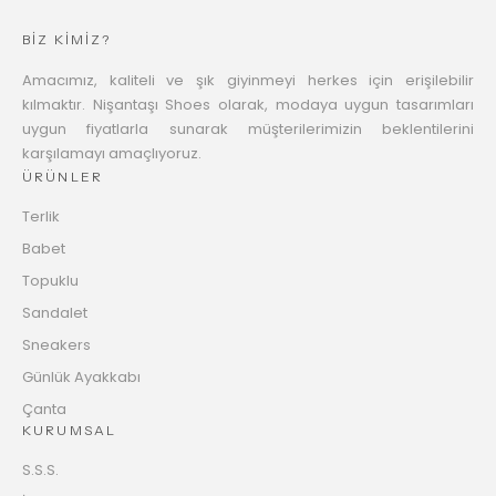
BİZ KİMİZ?
Amacımız, kaliteli ve şık giyinmeyi herkes için erişilebilir
kılmaktır. Nişantaşı Shoes olarak, modaya uygun tasarımları
uygun fiyatlarla sunarak müşterilerimizin beklentilerini
karşılamayı amaçlıyoruz.
ÜRÜNLER
Terlik
Babet
Topuklu
Sandalet
Sneakers
Günlük Ayakkabı
Çanta
KURUMSAL
S.S.S.