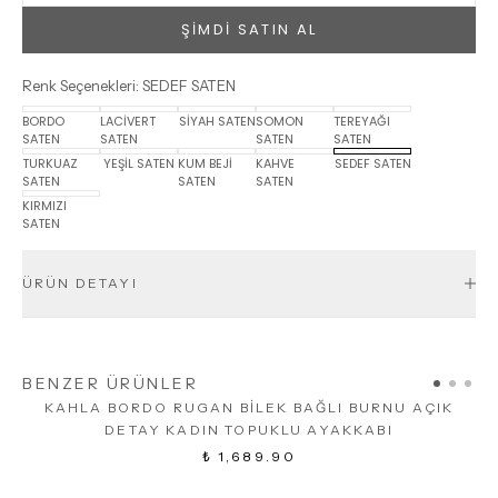
ŞİMDİ SATIN AL
Renk Seçenekleri
:
SEDEF SATEN
BORDO
LACİVERT
SİYAH SATEN
SOMON
TEREYAĞI
SATEN
SATEN
SATEN
SATEN
TURKUAZ
YEŞİL SATEN
KUM BEJİ
KAHVE
SEDEF SATEN
SATEN
SATEN
SATEN
KIRMIZI
SATEN
ÜRÜN DETAYI
BENZER ÜRÜNLER
KAHLA BORDO RUGAN BİLEK BAĞLI BURNU AÇIK
DETAY KADIN TOPUKLU AYAKKABI
₺ 1,689.90