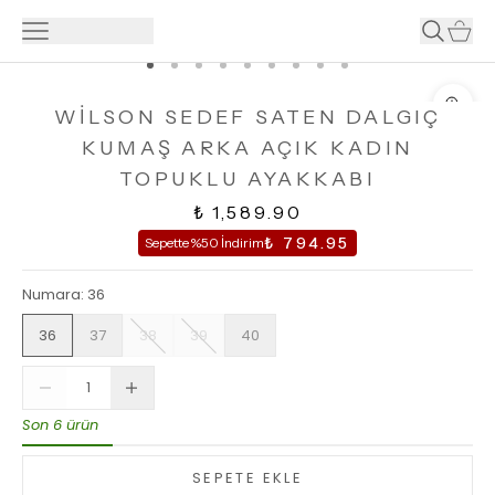
WİLSON SEDEF SATEN DALGIÇ
KUMAŞ ARKA AÇIK KADIN
TOPUKLU AYAKKABI
₺ 1,589.90
₺ 794.95
Sepette %50 İndirim
Numara
:
36
36
37
38
39
40
Son 6 ürün
SEPETE EKLE