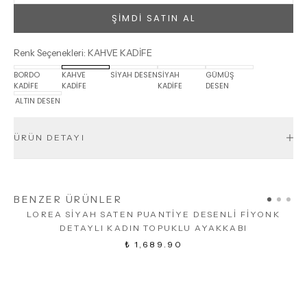
ŞİMDİ SATIN AL
Renk Seçenekleri
:
KAHVE KADİFE
BORDO
KAHVE
SİYAH DESEN
SİYAH
GÜMÜŞ
KADİFE
KADİFE
KADİFE
DESEN
ALTIN DESEN
ÜRÜN DETAYI
BENZER ÜRÜNLER
LOREA SİYAH SATEN PUANTİYE DESENLİ FİYONK
DETAYLI KADIN TOPUKLU AYAKKABI
₺ 1,689.90