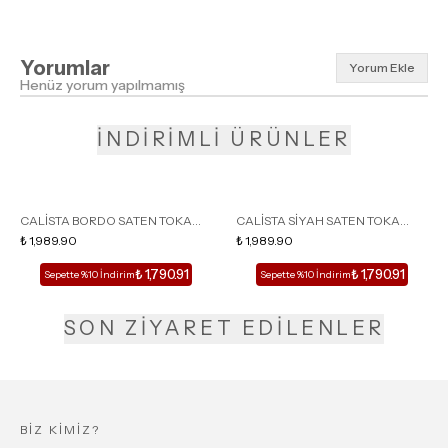
Yorumlar
Yorum Ekle
Henüz yorum yapılmamış
İNDİRİMLİ ÜRÜNLER
CALİSTA BORDO SATEN TOKA
CALİSTA SİYAH SATEN TOKA
DETAY SİVRİ BURUN KADIN
₺ 1,989.90
DETAY SİVRİ BURUN KADIN
₺ 1,989.90
TOPUKLU TERLİK
TOPUKLU TERLİK
₺ 1,790.91
₺ 1,790.91
Sepette %10 İndirim
Sepette %10 İndirim
SON ZİYARET EDİLENLER
BİZ KİMİZ?