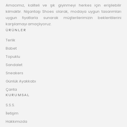
Amacımız, kaliteli ve şık giyinmeyi herkes için erişilebilir
kılmaktır. Nişantaşı Shoes olarak, modaya uygun tasarımları
uygun fiyatlarla sunarak müşterilerimizin beklentilerini
karşılamayı amaçlıyoruz.
ÜRÜNLER
Terlik
Babet
Topuklu
Sandalet
Sneakers
Günlük Ayakkabı
Çanta
KURUMSAL
S.S.S.
İletişim
Hakkımızda