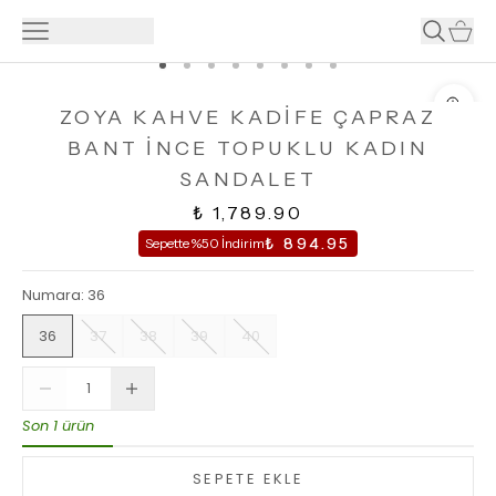
ZOYA KAHVE KADİFE ÇAPRAZ
BANT İNCE TOPUKLU KADIN
SANDALET
₺ 1,789.90
₺ 894.95
Sepette %50 İndirim
Numara
:
36
36
37
38
39
40
Son 1 ürün
SEPETE EKLE