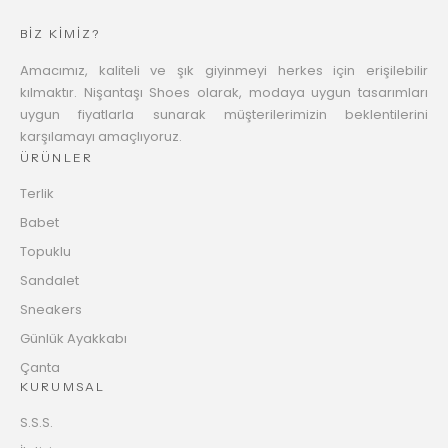
BİZ KİMİZ?
Amacımız, kaliteli ve şık giyinmeyi herkes için erişilebilir
kılmaktır. Nişantaşı Shoes olarak, modaya uygun tasarımları
uygun fiyatlarla sunarak müşterilerimizin beklentilerini
karşılamayı amaçlıyoruz.
ÜRÜNLER
Terlik
Babet
Topuklu
Sandalet
Sneakers
Günlük Ayakkabı
Çanta
KURUMSAL
S.S.S.