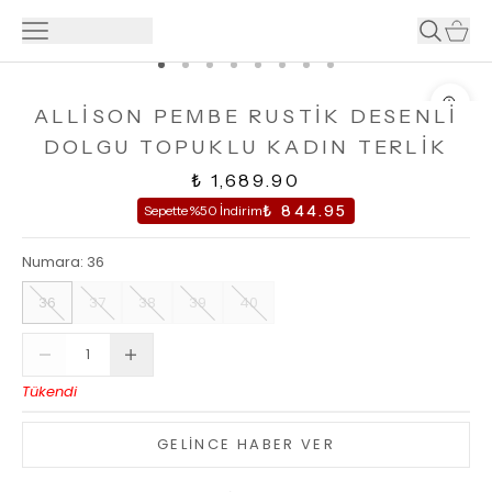
ALLİSON PEMBE RUSTİK DESENLİ
DOLGU TOPUKLU KADIN TERLİK
₺ 1,689.90
₺ 844.95
Sepette %50 İndirim
Numara
:
36
36
37
38
39
40
Tükendi
GELİNCE HABER VER