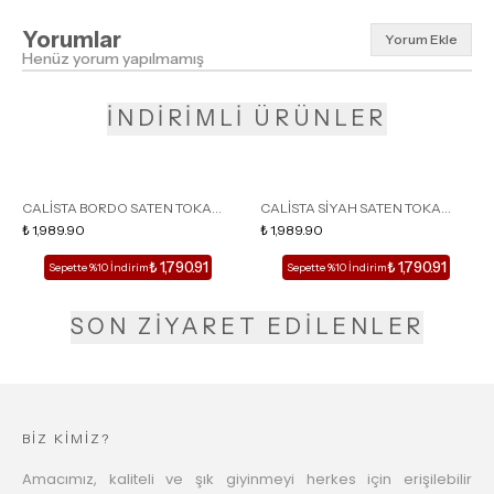
Yorumlar
Yorum Ekle
Henüz yorum yapılmamış
İNDİRİMLİ ÜRÜNLER
CALİSTA BORDO SATEN TOKA
CALİSTA SİYAH SATEN TOKA
DETAY SİVRİ BURUN KADIN
₺ 1,989.90
DETAY SİVRİ BURUN KADIN
₺ 1,989.90
TOPUKLU TERLİK
TOPUKLU TERLİK
₺ 1,790.91
₺ 1,790.91
Sepette %10 İndirim
Sepette %10 İndirim
SON ZİYARET EDİLENLER
BİZ KİMİZ?
Amacımız, kaliteli ve şık giyinmeyi herkes için erişilebilir