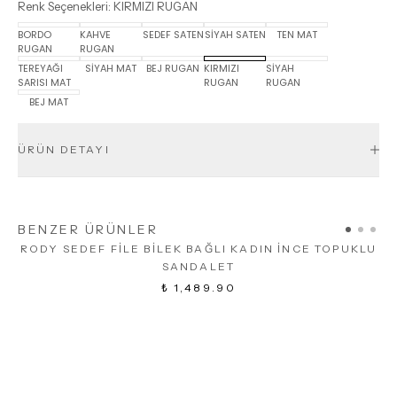
Renk Seçenekleri
:
KIRMIZI RUGAN
BORDO
KAHVE
SEDEF SATEN
SİYAH SATEN
TEN MAT
RUGAN
RUGAN
TEREYAĞI
SİYAH MAT
BEJ RUGAN
KIRMIZI
SİYAH
SARISI MAT
RUGAN
RUGAN
BEJ MAT
ÜRÜN DETAYI
BENZER ÜRÜNLER
RODY SEDEF FİLE BİLEK BAĞLI KADIN İNCE TOPUKLU
SANDALET
₺ 1,489.90