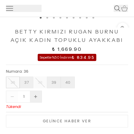
BETTY KIRMIZI RUGAN BURNU
AÇIK KADIN TOPUKLU AYAKKABI
₺ 1,669.90
₺ 834.95
Sepette %50 İndirim
Numara
:
36
36
37
38
39
40
Tükendi
GELİNCE HABER VER