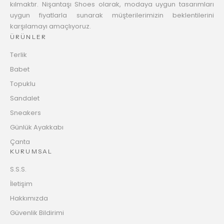
kılmaktır. Nişantaşı Shoes olarak, modaya uygun tasarımları
uygun fiyatlarla sunarak müşterilerimizin beklentilerini
karşılamayı amaçlıyoruz.
ÜRÜNLER
Terlik
Babet
Topuklu
Sandalet
Sneakers
Günlük Ayakkabı
Çanta
KURUMSAL
S.S.S.
İletişim
Hakkımızda
Güvenlik Bildirimi