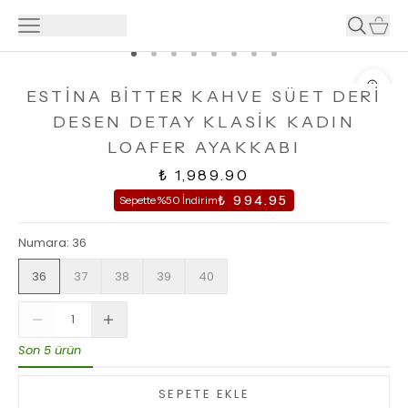
ESTİNA BİTTER KAHVE SÜET DERİ
DESEN DETAY KLASİK KADIN
LOAFER AYAKKABI
₺ 1,989.90
₺ 994.95
Sepette %50 İndirim
Numara
:
36
36
37
38
39
40
Son 5 ürün
SEPETE EKLE