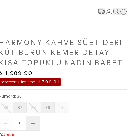
HARMONY KAHVE SÜET DERİ
KÜT BURUN KEMER DETAY
KISA TOPUKLU KADIN BABET
₺ 1,989.90
₺ 1,790.91
Sepette %10 İndirim
Numara
:
36
36
37
38
39
40
Tükendi