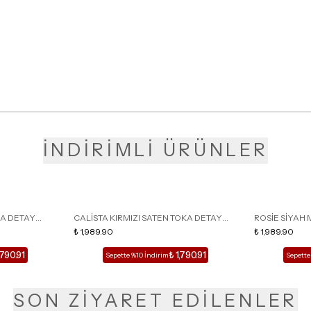
İNDİRİMLİ ÜRÜNLER
KA DETAY
CALİSTA KIRMIZI SATEN TOKA DETAY
ROSİE SİYAH 
LU TERLİK
SİVRİ BURUN KADIN TOPUKLU TERLİK
₺ 1,989.90
DETAY KAFESL
₺ 1,989.90
,790.91
₺ 1,790.91
Sepette %10 İndirim
Sepette
SON ZİYARET EDİLENLER