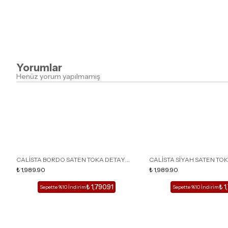
Yorumlar
Henüz yorum yapılmamış
CALİSTA BORDO SATEN TOKA DETAY
CALİSTA SİYAH SATEN TO
SİVRİ BURUN KADIN TOPUKLU TERLİK
₺ 1,989.90
SİVRİ BURUN KADIN TOPUK
₺ 1,989.90
₺ 1,790.91
₺ 1
Sepette %10 İndirim
Sepette %10 İndirim