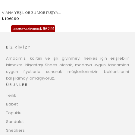
TÜKENDİ
VİANA YEŞİL ÖRGÜ MOR FUŞYA
PÜSKÜL DETAYLI KADIN TERLİK
₺ 1,069.90
₺ 962.91
Sepette %10 İndirim
BİZ KİMİZ?
Amacımız, kaliteli ve şık giyinmeyi herkes için erişilebilir
kılmaktır. Nişantaşı Shoes olarak, modaya uygun tasarımları
uygun fiyatlarla sunarak müşterilerimizin beklentilerini
karşılamayı amaçlıyoruz.
ÜRÜNLER
Terlik
Babet
Topuklu
Sandalet
Sneakers