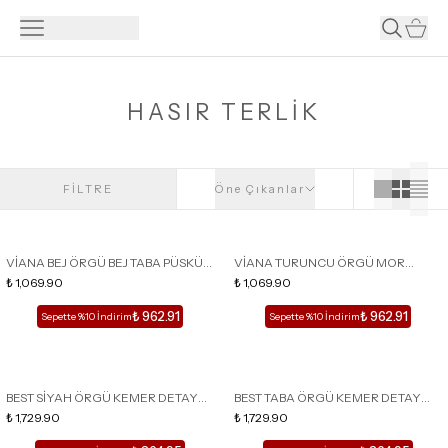
HASIR TERLİK
FİLTRE
Öne Çıkanlar
VİANA BEJ ÖRGÜ BEJ TABA PÜSKÜL
VİANA TURUNCU ÖRGÜ MOR
DETAYLI KADIN TERLİK
₺ 1,069.90
FUŞYA PÜSKÜL DETAYLI KADIN
₺ 1,069.90
TERLİK
₺ 962.91
₺ 962.91
Sepette %10 İndirim
Sepette %10 İndirim
BEST SİYAH ÖRGÜ KEMER DETAY
BEST TABA ÖRGÜ KEMER DETAY
DÜZ TABAN KADIN TERLİK
₺ 1,729.90
DÜZ TABAN KADIN TERLİK
₺ 1,729.90