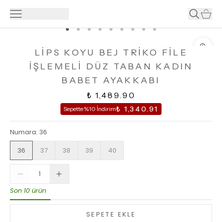
LİPS KOYU BEJ TRİKO FİLE
İŞLEMELİ DÜZ TABAN KADIN
BABET AYAKKABI
₺ 1,489.90
₺ 1,340.91
Sepette %10 İndirim
Numara
:
36
36
37
38
39
40
Son 10 ürün
SEPETE EKLE