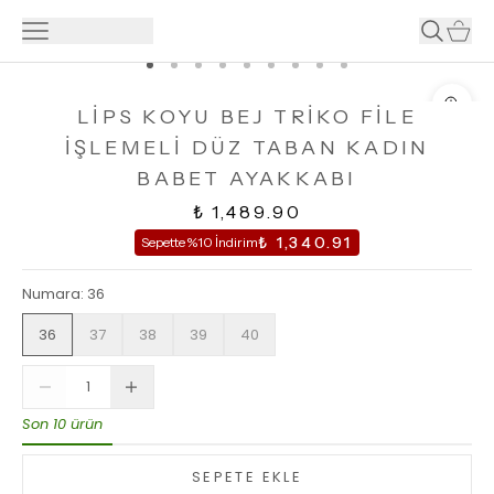
LİPS KOYU BEJ TRİKO FİLE
İŞLEMELİ DÜZ TABAN KADIN
BABET AYAKKABI
₺ 1,489.90
₺ 1,340.91
Sepette %10 İndirim
Numara
:
36
36
37
38
39
40
Son 10 ürün
SEPETE EKLE