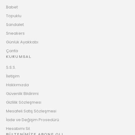
Babet
Topuklu
Sandalet
Sneakers
Günlük Ayakkabı
Çanta
KURUMSAL
S.S.S.
İletişim
Hakkımızda
Güvenlik Bildirimi
Gizlilik Sözleşmesi
Mesafeli Satış Sözleşmesi
İade ve Değişim Prosedürü
Hesabımı Sil
BÜLTENİMİZE ABONE OL!