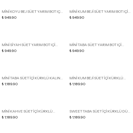
MİNİ KOYU BEJ SÜET YARIM BOT IÇİ
MİNİ KUM BEJİ SÜET YARIM BOT IÇİ
TÜYLÜ DÜZ TABAN KADIN
₺ 949.90
TÜYLÜ DÜZ TABAN KADIN
₺ 949.90
AYAKKABI
AYAKKABI
MİNİ SİYAH SÜET YARIM BOT IÇİ
MİNİ TABA SÜET YARIM BOT IÇİ
TÜYLÜ DÜZ TABAN KADIN
₺ 949.90
TÜYLÜ DÜZ TABAN KADIN
₺ 949.90
AYAKKABI
AYAKKABI
MİNİ TABA SÜET İÇİ KÜRKLÜ KALIN
MİNİ KUM BEJİ SÜET İÇİ KÜRKLÜ
TABAN KADIN BOT
₺ 1,189.90
KALIN TABAN KADIN BOT
₺ 1,189.90
MİNİ KAHVE SÜET İÇİ KÜRKLÜ
SWEET TABA SÜET İÇİ KÜRKLÜ DÜZ
KALIN TABAN KADIN BOT
₺ 1,189.90
TABAN SABO EV TERLİĞİ
₺ 1,189.90