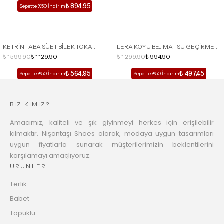
₺ 894.95
Sepette %50 İndirim
TÜKENDİ
TÜKENDİ
KETRİN TABA SÜET BİLEK TOKA
LERA KOYU BEJ MAT SU GEÇİRMEZ
DETAYLI KADIN TOPUKLU
₺ 1,599.90
₺ 1,129.90
İÇİ SICAK ASTARLI DÜZ TABAN
₺ 1,299.90
₺ 994.90
AYAKKABI
KADIN BOT
₺ 564.95
₺ 497.45
Sepette %50 İndirim
Sepette %50 İndirim
BİZ KİMİZ?
Amacımız, kaliteli ve şık giyinmeyi herkes için erişilebilir
kılmaktır. Nişantaşı Shoes olarak, modaya uygun tasarımları
uygun fiyatlarla sunarak müşterilerimizin beklentilerini
karşılamayı amaçlıyoruz.
ÜRÜNLER
Terlik
Babet
Topuklu