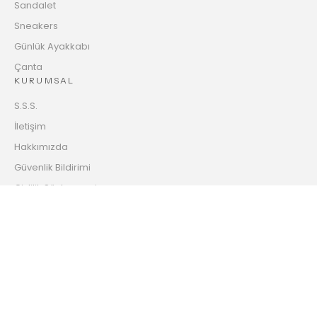
Sandalet
Sneakers
Günlük Ayakkabı
Çanta
KURUMSAL
S.S.S.
İletişim
Hakkımızda
Güvenlik Bildirimi
Gizlilik Sözleşmesi
Mesafeli Satış Sözleşmesi
İade ve Değişim Prosedürü
Hesabımı Sil
BÜLTENİMİZE ABONE OL!
Tüm kampanya ve indirimlerden haberdar olmak için aşağıya
mail adresinizi yazarak hemen aramıza katılabilirsiniz.