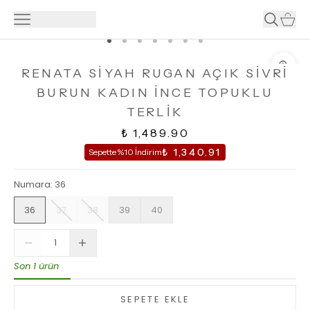
RENATA SİYAH RUGAN AÇIK SİVRİ
BURUN KADIN İNCE TOPUKLU
TERLİK
₺ 1,489.90
₺ 1,340.91
Sepette %10 İndirim
Numara
:
36
36
37
38
39
40
Son 1 ürün
SEPETE EKLE