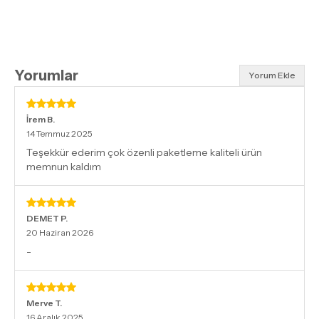
Yorumlar
Yorum Ekle
İrem
B.
14 Temmuz 2025
Teşekkür ederim çok özenli paketleme kaliteli ürün
memnun kaldım
DEMET
P.
20 Haziran 2026
-
Merve
T.
16 Aralık 2025