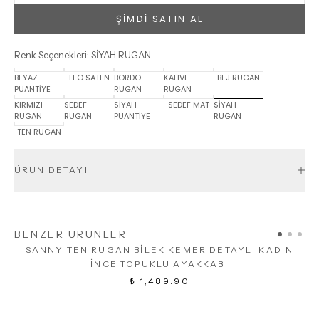
ŞİMDİ SATIN AL
Renk Seçenekleri
:
SİYAH RUGAN
BEYAZ
LEO SATEN
BORDO
KAHVE
BEJ RUGAN
PUANTİYE
RUGAN
RUGAN
KIRMIZI
SEDEF
SİYAH
SEDEF MAT
SİYAH
RUGAN
RUGAN
PUANTİYE
RUGAN
TEN RUGAN
ÜRÜN DETAYI
BENZER ÜRÜNLER
SANNY TEN RUGAN BİLEK KEMER DETAYLI KADIN
İNCE TOPUKLU AYAKKABI
₺ 1,489.90