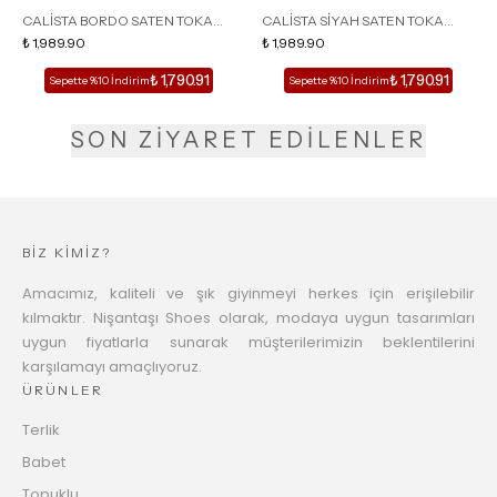
CALİSTA BORDO SATEN TOKA
CALİSTA SİYAH SATEN TOKA
DETAY SİVRİ BURUN KADIN
₺ 1,989.90
DETAY SİVRİ BURUN KADIN
₺ 1,989.90
TOPUKLU TERLİK
TOPUKLU TERLİK
₺ 1,790.91
₺ 1,790.91
Sepette %10 İndirim
Sepette %10 İndirim
SON ZİYARET EDİLENLER
BİZ KİMİZ?
Amacımız, kaliteli ve şık giyinmeyi herkes için erişilebilir
kılmaktır. Nişantaşı Shoes olarak, modaya uygun tasarımları
uygun fiyatlarla sunarak müşterilerimizin beklentilerini
karşılamayı amaçlıyoruz.
ÜRÜNLER
Terlik
Babet
Topuklu