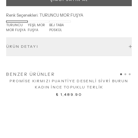
Renk Seçenekleri
:
TURUNCU MOR FUŞYA
TURUNCU
YEŞİL MOR
BEJ TABA
MOR FUŞYA
FUŞYA
PÜSKÜL
ÜRÜN DETAYI
BENZER ÜRÜNLER
PROMİSE KIRMIZI PUANTİYE DESENLİ SİVRİ BURUN
KADIN İNCE TOPUKLU TERLİK
₺ 1,489.90