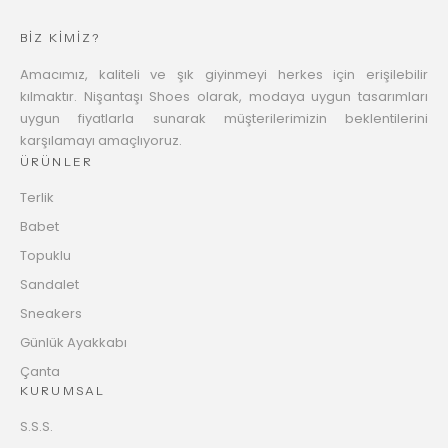
BİZ KİMİZ?
Amacımız, kaliteli ve şık giyinmeyi herkes için erişilebilir
kılmaktır. Nişantaşı Shoes olarak, modaya uygun tasarımları
uygun fiyatlarla sunarak müşterilerimizin beklentilerini
karşılamayı amaçlıyoruz.
ÜRÜNLER
Terlik
Babet
Topuklu
Sandalet
Sneakers
Günlük Ayakkabı
Çanta
KURUMSAL
S.S.S.