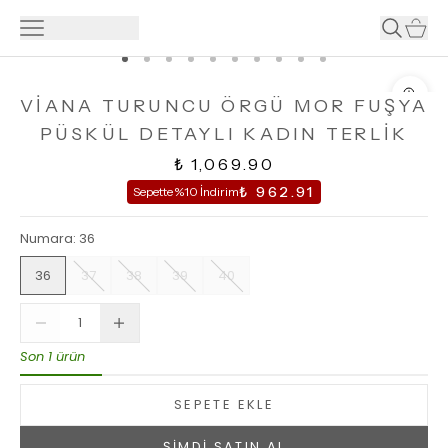
VİANA TURUNCU ÖRGÜ MOR FUŞYA
PÜSKÜL DETAYLI KADIN TERLİK
₺ 1,069.90
₺ 962.91
Sepette %10 İndirim
Numara
:
36
36
37
38
39
40
Son 1 ürün
SEPETE EKLE
ŞİMDİ SATIN AL