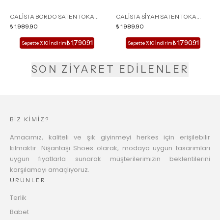
CALİSTA BORDO SATEN TOKA
CALİSTA SİYAH SATEN TOKA
DETAY SİVRİ BURUN KADIN
₺ 1,989.90
DETAY SİVRİ BURUN KADIN
₺ 1,989.90
TOPUKLU TERLİK
TOPUKLU TERLİK
₺ 1,790.91
₺ 1,790.91
Sepette %10 İndirim
Sepette %10 İndirim
SON ZİYARET EDİLENLER
BİZ KİMİZ?
Amacımız, kaliteli ve şık giyinmeyi herkes için erişilebilir
kılmaktır. Nişantaşı Shoes olarak, modaya uygun tasarımları
uygun fiyatlarla sunarak müşterilerimizin beklentilerini
karşılamayı amaçlıyoruz.
ÜRÜNLER
Terlik
Babet