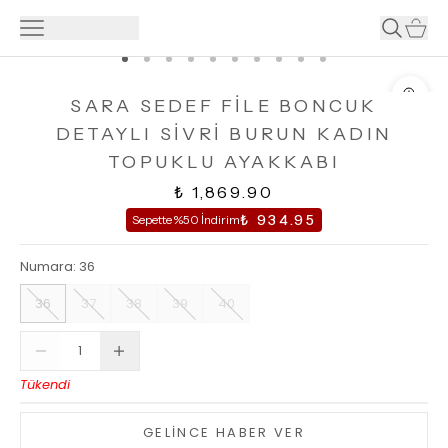
SARA SEDEF FİLE BONCUK
DETAYLI SİVRİ BURUN KADIN
TOPUKLU AYAKKABI
₺ 1,869.90
₺ 934.95
Sepette %50 İndirim
Numara
:
36
36
37
38
39
40
Tükendi
GELİNCE HABER VER