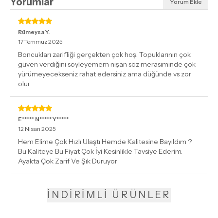
Yorumlar
Yorum Ekle
Rümeysa
Y.
17 Temmuz 2025
Boncukları zarifliği gerçekten çok hoş. Topuklarının çok
güven verdiğini söyleyemem nişan söz merasiminde çok
yürümeyecekseniz rahat edersiniz ama düğünde vs zor
olur
E***** N***** Y*****
12 Nisan 2025
Hem Elime Çok Hızlı Ulaştı Hemde Kalitesine Bayıldım ?
Bu Kaliteye Bu Fiyat Çok İyi Kesinlikle Tavsiye Ederim.
Ayakta Çok Zarif Ve Şık Duruyor
İNDİRİMLİ ÜRÜNLER