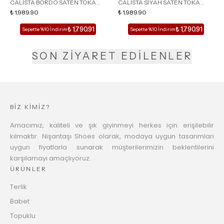
CALİSTA BORDO SATEN TOKA
CALİSTA SİYAH SATEN TOKA
DETAY SİVRİ BURUN KADIN
₺ 1,989.90
DETAY SİVRİ BURUN KADIN
₺ 1,989.90
TOPUKLU TERLİK
TOPUKLU TERLİK
₺ 1,790.91
₺ 1,790.91
Sepette %10 İndirim
Sepette %10 İndirim
SON ZİYARET EDİLENLER
BİZ KİMİZ?
Amacımız, kaliteli ve şık giyinmeyi herkes için erişilebilir
kılmaktır. Nişantaşı Shoes olarak, modaya uygun tasarımları
uygun fiyatlarla sunarak müşterilerimizin beklentilerini
karşılamayı amaçlıyoruz.
ÜRÜNLER
Terlik
Babet
Topuklu