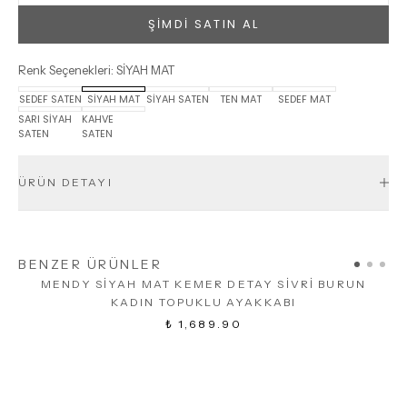
ŞİMDİ SATIN AL
Renk Seçenekleri
:
SİYAH MAT
SEDEF SATEN
SİYAH MAT
SİYAH SATEN
TEN MAT
SEDEF MAT
SARI SİYAH
KAHVE
SATEN
SATEN
ÜRÜN DETAYI
BENZER ÜRÜNLER
MENDY SİYAH MAT KEMER DETAY SİVRİ BURUN
M
KADIN TOPUKLU AYAKKABI
₺ 1,689.90