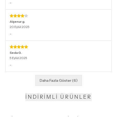
-
Aişenur
g.
20 Eylül 2025
-
Seda
G.
5 Eylül 2025
-
Daha Fazla Göster
(
6
)
İNDİRİMLİ ÜRÜNLER