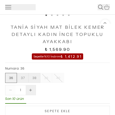
TANİA SİYAH MAT BİLEK KEMER
DETAYLI KADIN İNCE TOPUKLU
AYAKKABI
₺ 1,569.90
₺ 1,412.91
Sepette %10 İndirim
Numara
:
36
36
37
38
39
40
Son 10 ürün
SEPETE EKLE