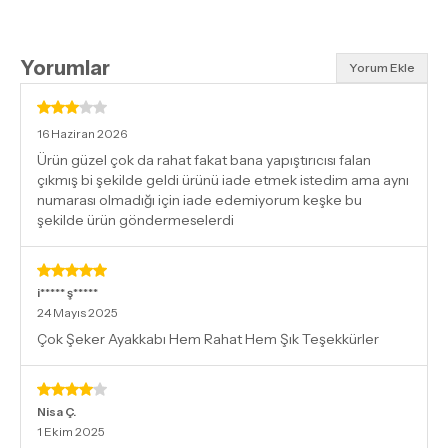
Yorumlar
Yorum Ekle
16 Haziran 2026
Ürün güzel çok da rahat fakat bana yapıştırıcısı falan
çıkmış bi şekilde geldi ürünü iade etmek istedim ama aynı
numarası olmadığı için iade edemiyorum keşke bu
şekilde ürün göndermeselerdi
i***** ş*****
24 Mayıs 2025
Çok Şeker Ayakkabı Hem Rahat Hem Şık Teşekkürler
Nisa
Ç.
1 Ekim 2025