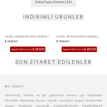
Daha Fazla Göster
(
24
)
İNDİRİMLİ ÜRÜNLER
HAZEL KIRMIZI RUSTİK DESENLİ
HAZEL SİYAH RUSTİK DESENLİ
KÜT BURUN KADIN İNCE
₺ 1,569.90
KÜT BURUN KADIN İNCE
₺ 1,569.90
TOPUKLU TERLİK
TOPUKLU TERLİK
₺ 1,412.91
₺ 1,412.91
Sepette %10 İndirim
Sepette %10 İndirim
SON ZİYARET EDİLENLER
BİZ KİMİZ?
Amacımız, kaliteli ve şık giyinmeyi herkes için erişilebilir
kılmaktır. Nişantaşı Shoes olarak, modaya uygun tasarımları
uygun fiyatlarla sunarak müşterilerimizin beklentilerini