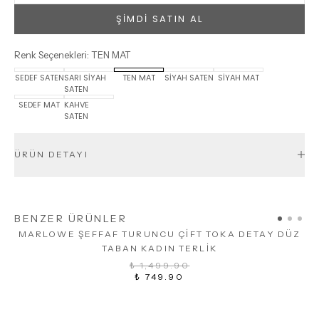
ŞİMDİ SATIN AL
Renk Seçenekleri
:
TEN MAT
SEDEF SATEN
SARI SİYAH
TEN MAT
SİYAH SATEN
SİYAH MAT
SATEN
SEDEF MAT
KAHVE
SATEN
ÜRÜN DETAYI
BENZER ÜRÜNLER
MARLOWE ŞEFFAF TURUNCU ÇİFT TOKA DETAY DÜZ
TABAN KADIN TERLİK
₺ 1,499.90
₺ 749.90