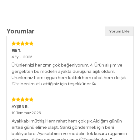
Yorumlar
Yorum Ekle
Elif
T.
4 Eylül 2025
Ürünlerinizi her zmn çok beğeniyorum. 4. Ürün alışım ve
gerçekten bu modelin ayakta duruşuna aşık oldum.
Ürünleriniz hem uygun hem kaliteli hem rahat hem de şık
🤍✨ beni mutlu ettiğiniz için teşekkürler 🥳
AYŞEN
B.
19 Temmuz 2025
Ayakkabı müthiş.Hem rahat hem çok şık.Aldığım günün
ertesi günü elime ulaştı. Sanki göndermek için beni
bekliyorlardı.Ayakabbının ve modelin tek kusuru ruganının
olmayışı. Lütfen ruganını da yapın 🫠Teşekkürler.💕