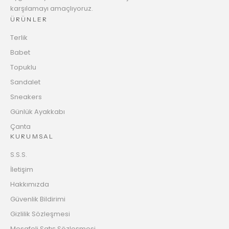
karşılamayı amaçlıyoruz.
ÜRÜNLER
Terlik
Babet
Topuklu
Sandalet
Sneakers
Günlük Ayakkabı
Çanta
KURUMSAL
S.S.S.
İletişim
Hakkımızda
Güvenlik Bildirimi
Gizlilik Sözleşmesi
Mesafeli Satış Sözleşmesi