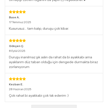
Buse
A.
17 Temmuz 2025
Kusurusuz… tam kalıp, duruşu çok kibar.
Gökçen
Ç.
8 Eylül 2025
Duruşu inanılmaz şık aslın da rahat da bi ayakkabı ama
ayaklarım düz taban olduğu için dengede durmakta biraz
zorlanıyorum
Kezban
E.
28 Haziran 2025
Çok rahat bi ayakkabi çok tsk ederim :)