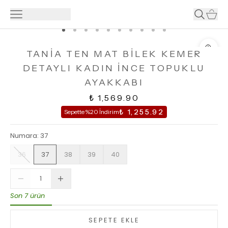
TANİA TEN MAT BİLEK KEMER
DETAYLI KADIN İNCE TOPUKLU
AYAKKABI
₺ 1,569.90
₺ 1,255.92
Sepette %20 İndirim
Numara
:
37
36
37
38
39
40
Son 7 ürün
SEPETE EKLE