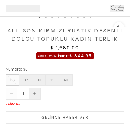
ALLİSON KIRMIZI RUSTİK DESENLİ
DOLGU TOPUKLU KADIN TERLİK
₺ 1,689.90
₺ 844.95
Sepette %50 İndirim
Numara
:
36
36
37
38
39
40
Tükendi
GELİNCE HABER VER