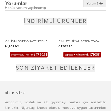
Yorumlar
Yorum Ekle
Henüz yorum yapılmamış
İNDİRİMLİ ÜRÜNLER
CALİSTA BORDO SATEN TOKA
CALİSTA SİYAH SATEN TOKA
DETAY SİVRİ BURUN KADIN
₺ 1,989.90
DETAY SİVRİ BURUN KADIN
₺ 1,989.90
TOPUKLU TERLİK
TOPUKLU TERLİK
₺ 1,790.91
₺ 1,790.91
Sepette %10 İndirim
Sepette %10 İndirim
SON ZİYARET EDİLENLER
BİZ KİMİZ?
Amacımız, kaliteli ve şık giyinmeyi herkes için erişilebilir
kılmaktır. Nişantaşı Shoes olarak, modaya uygun tasarımları