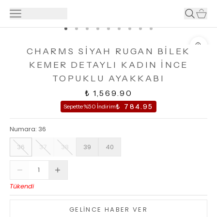
CHARMS SİYAH RUGAN BİLEK
KEMER DETAYLI KADIN İNCE
TOPUKLU AYAKKABI
₺ 1,569.90
₺ 784.95
Sepette %50 İndirim
Numara
:
36
36
37
38
39
40
Tükendi
GELİNCE HABER VER