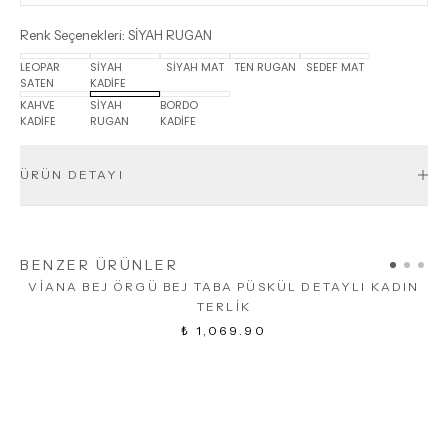
Renk Seçenekleri
:
SİYAH RUGAN
LEOPAR
SİYAH
SİYAH MAT
TEN RUGAN
SEDEF MAT
SATEN
KADİFE
KAHVE
SİYAH
BORDO
KADİFE
RUGAN
KADİFE
ÜRÜN DETAYI
BENZER ÜRÜNLER
VİANA BEJ ÖRGÜ BEJ TABA PÜSKÜL DETAYLI KADIN
TERLİK
₺ 1,069.90