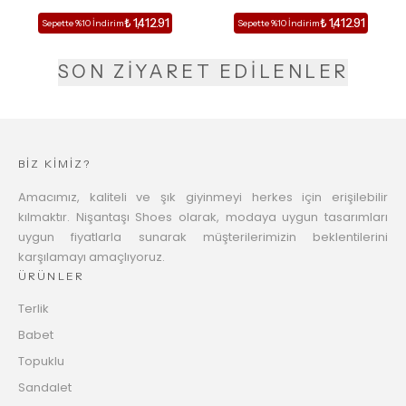
TOPUKLU TERLİK
TOPUKLU TERLİK
₺ 1,412.91
₺ 1,412.91
Sepette %10 İndirim
Sepette %10 İndirim
SON ZİYARET EDİLENLER
BİZ KİMİZ?
Amacımız, kaliteli ve şık giyinmeyi herkes için erişilebilir
kılmaktır. Nişantaşı Shoes olarak, modaya uygun tasarımları
uygun fiyatlarla sunarak müşterilerimizin beklentilerini
karşılamayı amaçlıyoruz.
ÜRÜNLER
Terlik
Babet
Topuklu
Sandalet