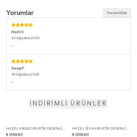
Yorumlar
Yorum Ekle
Nazlı
U.
22 Ağustos 2025
-
Sevgi
F.
19 Ağustos 2025
-
İNDİRİMLİ ÜRÜNLER
HAZEL KIRMIZI RUSTİK DESENLİ
HAZEL SİYAH RUSTİK DESENLİ
KÜT BURUN KADIN İNCE
₺ 1,569.90
KÜT BURUN KADIN İNCE
₺ 1,569.90