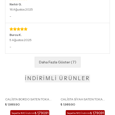
Nehir
G.
16 Ağustos 2025
-
Burcu
K.
5 Ağustos 2025
-
Daha Fazla Göster
(
7
)
İNDİRİMLİ ÜRÜNLER
CALİSTA BORDO SATEN TOKA
CALİSTA SİYAH SATEN TOKA
DETAY SİVRİ BURUN KADIN
₺ 1,989.90
DETAY SİVRİ BURUN KADIN
₺ 1,989.90
TOPUKLU TERLİK
TOPUKLU TERLİK
₺ 1,790.91
₺ 1,790.91
Sepette %10 İndirim
Sepette %10 İndirim