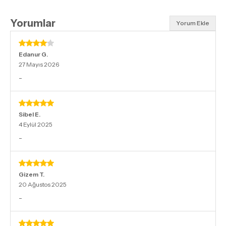
Yorumlar
Yorum Ekle
Edanur
G.
27 Mayıs 2026
-
Sibel
E.
4 Eylül 2025
-
Gizem
T.
20 Ağustos 2025
-