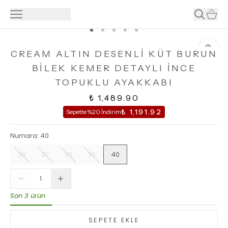
CREAM ALTIN DESENLİ KÜT BURUN
BİLEK KEMER DETAYLI İNCE
TOPUKLU AYAKKABI
₺ 1,489.90
₺ 1,191.92
Sepette %20 İndirim
Numara
:
40
36
37
38
39
40
Son 3 ürün
SEPETE EKLE