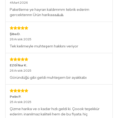
4 Mart 2026
Paketleme ye hayran kaldımmm tebrik ederim
gercektennn Ürün harikaaa🙏🙏
Şiba
D.
26 Aralık 2025
Tek kelimeyle muhteşem hakkını veriyor
EZGİ Nur
K.
26 Aralık 2025
Göründüğü gibi geldi muhteşem bir ayakkabı
Pelin
P.
25 Aralık 2025
Çizme harika ve o kadar hızlı geldi ki. Çoook teşekkür
ederim. inanılmaz kaliteli hem de bu fiyata. hiç