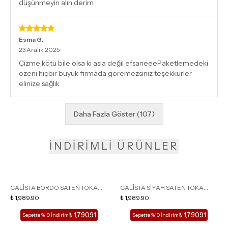
düşünmeyin alın derim
Esma
G.
23 Aralık 2025
Çizme kötü bile olsa ki asla değil efsaneeePaketlemedeki
özeni hiçbir büyük firmada göremezsiniz teşekkürler
elinize sağlık
Daha Fazla Göster
(
107
)
İNDİRİMLİ ÜRÜNLER
CALİSTA BORDO SATEN TOKA
CALİSTA SİYAH SATEN TOKA
DETAY SİVRİ BURUN KADIN
₺ 1,989.90
DETAY SİVRİ BURUN KADIN
₺ 1,989.90
TOPUKLU TERLİK
TOPUKLU TERLİK
₺ 1,790.91
₺ 1,790.91
Sepette %10 İndirim
Sepette %10 İndirim