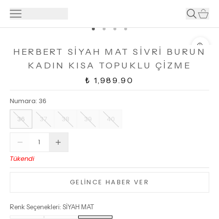
HERBERT SİYAH MAT SİVRİ BURUN
KADIN KISA TOPUKLU ÇİZME
₺ 1,989.90
Numara
:
36
36
37
38
39
40
Tükendi
GELİNCE HABER VER
Renk Seçenekleri
:
SİYAH MAT