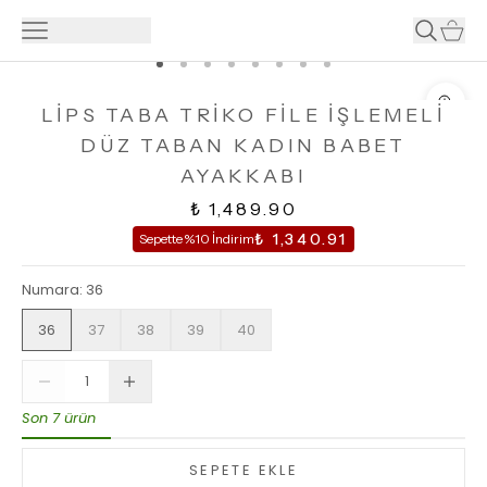
LİPS TABA TRİKO FİLE İŞLEMELİ
DÜZ TABAN KADIN BABET
AYAKKABI
₺ 1,489.90
₺ 1,340.91
Sepette %10 İndirim
Numara
:
36
36
37
38
39
40
Son 7 ürün
SEPETE EKLE