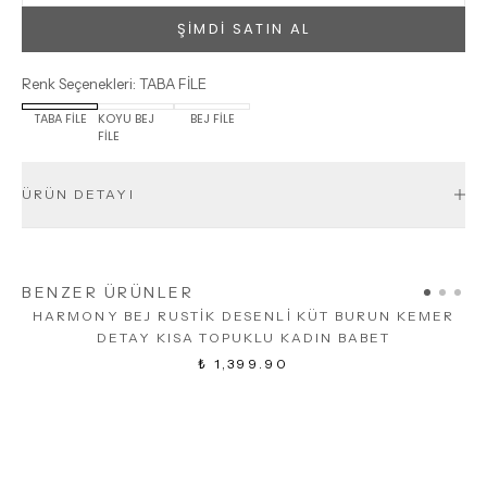
ŞİMDİ SATIN AL
Renk Seçenekleri
:
TABA FİLE
TABA FİLE
KOYU BEJ
BEJ FİLE
FİLE
ÜRÜN DETAYI
BENZER ÜRÜNLER
HARMONY BEJ RUSTİK DESENLİ KÜT BURUN KEMER
DETAY KISA TOPUKLU KADIN BABET
₺ 1,399.90