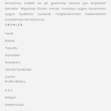
Amacımız, kaliteli ve şık giyinmeyi herkes için erişilebilir
kılmaktır. Nişantaşı Shoes olarak, modaya uygun tasarımları
uygun fiyatlarla sunarak müşterilerimizin beklentilerini
karşılamayı amaçlıyoruz.
ÜRÜNLER
Terlik
Babet
Topuklu
Sandalet
Sneakers
Günlük Ayakkabı
Çanta
KURUMSAL
S.S.S.
İletişim
Hakkımızda