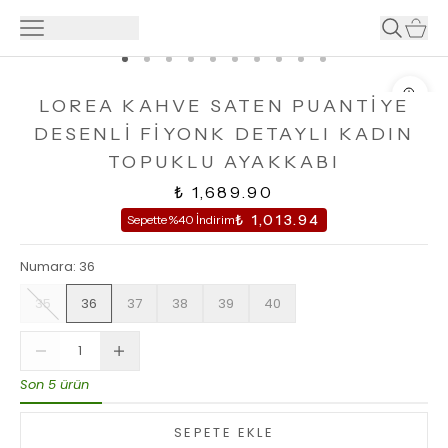
LOREA KAHVE SATEN PUANTİYE
DESENLİ FİYONK DETAYLI KADIN
TOPUKLU AYAKKABI
₺ 1,689.90
₺ 1,013.94
Sepette %40 İndirim
Numara
:
36
35
36
37
38
39
40
Son 5 ürün
SEPETE EKLE